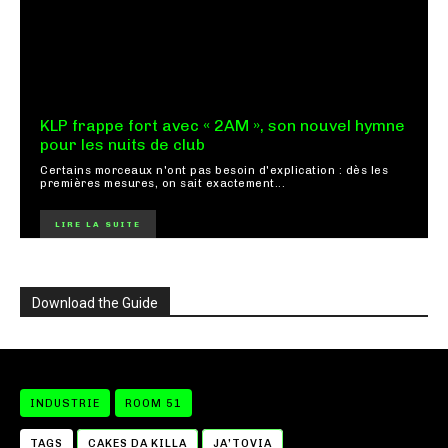
KLP frappe fort avec « 2AM », son nouvel hymne
pour les nuits de club
Certains morceaux n'ont pas besoin d'explication : dès les
premières mesures, on sait exactement...
LIRE LA SUITE
Download the Guide
INDUSTRIE
ROOM 51
TAGS
CAKES DA KILLA
JA’TOVIA