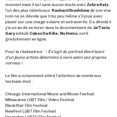
moment mais il est sans aucun doute avec
Zebra Katz
,
l’un des plus talentueux.
Rashard Bradshaw
de son vrai
nom ne se dévoile que très peu même s’il joue avec
plaisir sur une image solaire et extravertie. Il a décidé il
y’a un an de se livrer dans le documentaire de
Ja’Tovia
Gary
intitulé
Cakes Da Killa : No Homo
, sorti
gratuitement en ligne.
Pour la réalisatrice : «
Il s’agit du portrait électrisant
d’un jeune artiste déterminé à vivre selon ses propres
normes «
.
Le film a notamment attiré l’attention de nombreux
festivals dont :
Chicago International Music and Movie Festival
Milwaukee LGBT Film/ Video Festival
BlackStar Film Festival
NewFest LGBT Film Festival
Frameline LGBTQ Film Festival