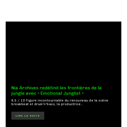
Nia Archives redéfinit les frontières de la
jungle avec « Emotional Junglist »
8,5 / 10 Figure incontournable du renouveau de la scène
breakbeat et drum'n'bass, la productrice...
LIRE LA SUITE