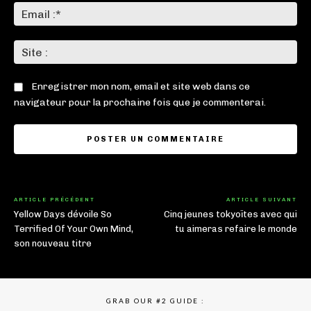
Ema
:*
Sit
:
Enregistrer mon nom, email et site web dans ce
navigateur pour la prochaine fois que je commenterai.
ARTICLE PRÉCÉDENT
ARTICLE SUIVANT
Yellow Days dévoile So
Cinq jeunes tokyoïtes avec qui
Terrified Of Your Own Mind,
tu aimeras refaire le monde
son nouveau titre
GRAB OUR #2 GUIDE :