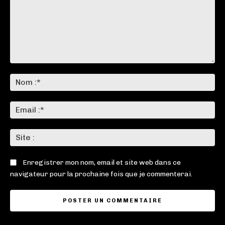
Commenter
:
No
:*
Ema
:*
Sit
:
Enregistrer mon nom, email et site web dans ce
navigateur pour la prochaine fois que je commenterai.