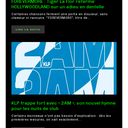
FOREVERMORE : Tiger La Flor referme
HOLLYWOODLAND sur un adieu en dentelle
Certaines chansons ferment une porte en douceur, sans
clameur ni rancune. "FOREVERMORE", titre de...
LIRE LA SUITE
KLP frappe fort avec « 2AM », son nouvel hymne
pour les nuits de club
Certains morceaux n'ont pas besoin d'explication : dès les
premières mesures, on sait exactement...