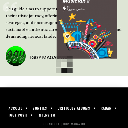
This guide aims to support those climbing the next steps of
their artistic journey, offering practical insight, updated
strategies, and encouragement to continue building
sustainable, authentic careers in an increasingly complex and
demanding musical landscape.
IGGY MAGAZINE
ACCUEIL
SORTIES
CRITIQUES ALBUMS
RADAR
IGGY PUSH
INTERVIEW
COPYRIGHT | IGGY MAGAZINE