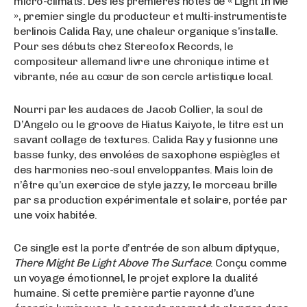
micro-climats. Dès les premières notes de « Light In Me
», premier single du producteur et multi-instrumentiste
berlinois Calida Ray, une chaleur organique s’installe.
Pour ses débuts chez Stereofox Records, le
compositeur allemand livre une chronique intime et
vibrante, née au cœur de son cercle artistique local.
Nourri par les audaces de Jacob Collier, la soul de
D’Angelo ou le groove de Hiatus Kaiyote, le titre est un
savant collage de textures. Calida Ray y fusionne une
basse funky, des envolées de saxophone espiègles et
des harmonies neo-soul enveloppantes. Mais loin de
n’être qu’un exercice de style jazzy, le morceau brille
par sa production expérimentale et solaire, portée par
une voix habitée.
Ce single est la porte d’entrée de son album diptyque,
There Might Be Light Above The Surface
. Conçu comme
un voyage émotionnel, le projet explore la dualité
humaine. Si cette première partie rayonne d’une