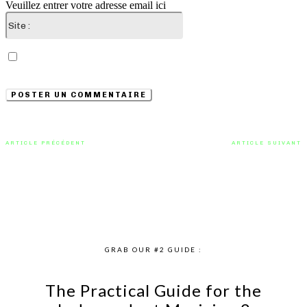
Veuillez entrer votre adresse email ici
Site
:
Enregistrer mon nom, email et site web dans ce
navigateur pour la prochaine fois que je commenterai.
ARTICLE PRÉCÉDENT
ARTICLE SUIVANT
Tekno rallume la flamme avec
FAVE éclaire COLORS avec une
« Powerbank », une ode afropop
performance live captivante de
à l’amour discret
“Intentions”
GRAB OUR #2 GUIDE :
The Practical Guide for the