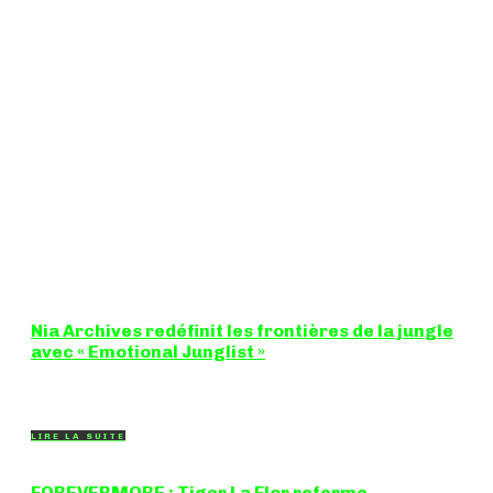
Nia Archives redéfinit les frontières de la jungle
avec « Emotional Junglist »
8,5 / 10 Figure incontournable du renouveau de la scène
breakbeat et drum'n'bass, la productrice...
LIRE LA SUITE
FOREVERMORE : Tiger La Flor referme