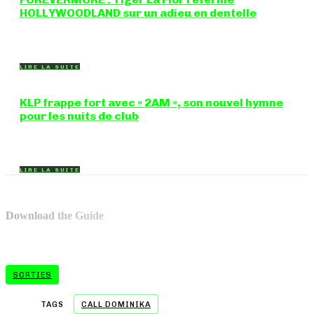
HOLLYWOODLAND sur un adieu en dentelle
Certaines chansons ferment une porte en douceur, sans clameur
ni rancune. "FOREVERMORE", titre de...
LIRE LA SUITE
KLP frappe fort avec « 2AM », son nouvel hymne
pour les nuits de club
Certains morceaux n'ont pas besoin d'explication : dès les
premières mesures, on sait exactement...
LIRE LA SUITE
Download the Guide
SORTIES
TAGS
CALL DOMINIKA