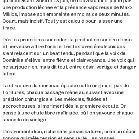
qu’électrisant. Sorti le 13 juin, ce nouveau titre, porté par
une production léchée et la présence vaporeuse de Maxx
Miklos, impose son empreinte en moins de deux minutes.
Court, mais incisif. Tout y est calculé pour laisser une
trace.
Dès les premières secondes, la production sonore dense
et nerveuse attire l’oreille. Les textures électroniques
s’entrelacent sur un beat tendu, pendant que la voix de
Dominika s’élève, entre fièvre et clairvoyance. Une voix qui
ne surjoue rien, mais dit tout, entre désir, vertige et danger
latent.
La structure du morceau épouse cette urgence : pas de
fioritures, chaque passage mène au suivant avec une
précision chirurgicale. Les mélodies, fluides et
accrocheuses, s’impriment dès la première écoute. On
pense à une chute libre maîtrisée, où l’on savoure chaque
seconde de vertige.
L’instrumentation, riche sans jamais saturer, crée un décor
sonore qui mêle tension et sensualité. Les basses