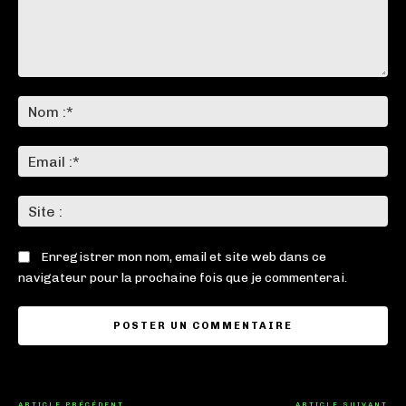
Commenter
:
No
:*
Ema
:*
Sit
:
Enregistrer mon nom, email et site web dans ce
navigateur pour la prochaine fois que je commenterai.
ARTICLE PRÉCÉDENT
ARTICLE SUIVANT