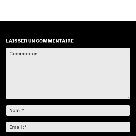
LAISSER UN COMMENTAIRE
Commenter
:
No
:*
Ema
:*