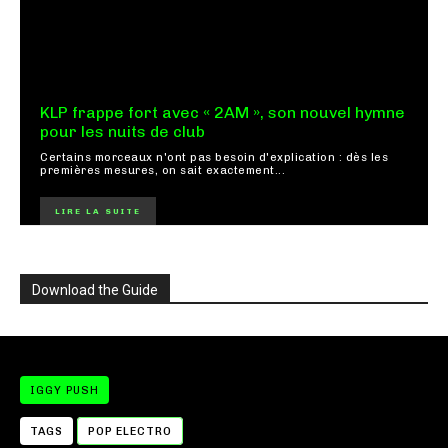
KLP frappe fort avec « 2AM », son nouvel hymne
pour les nuits de club
Certains morceaux n'ont pas besoin d'explication : dès les
premières mesures, on sait exactement...
LIRE LA SUITE
Download the Guide
IGGY PUSH
TAGS
POP ELECTRO