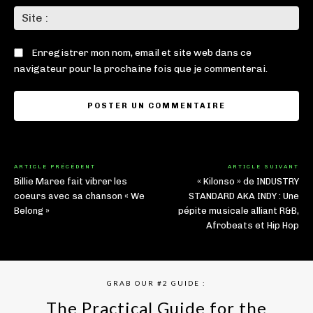
Sit
:
Enregistrer mon nom, email et site web dans ce
navigateur pour la prochaine fois que je commenterai.
ARTICLE PRÉCÉDENT
ARTICLE SUIVANT
Billie Maree fait vibrer les
« Kilonso » de INDUSTRY
coeurs avec sa chanson « We
STANDARD AKA INDY : Une
Belong »
pépite musicale alliant R&B,
Afrobeats et Hip Hop
GRAB OUR #2 GUIDE :
The Practical Guide for the