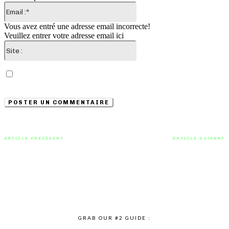
Email
:*
Vous avez entré une adresse email incorrecte!
Veuillez entrer votre adresse email ici
Site
:
Enregistrer mon nom, email et site web dans ce
navigateur pour la prochaine fois que je commenterai.
ARTICLE PRÉCÉDENT
ARTICLE SUIVANT
Une explosion de beats et de
Engegård Quartet offre un
rythmes dans ‘What’s It Gon Be’
spectacle émouvant dans «
de The ART MuZeum avec Aja
Haugelt »
GRAB OUR #2 GUIDE :