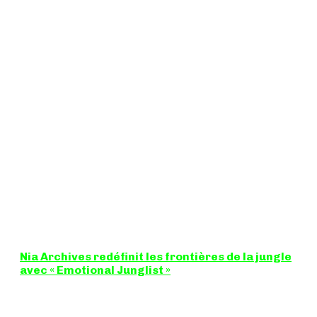
Nia Archives redéfinit les frontières de la jungle
avec « Emotional Junglist »
8,5 / 10 Figure incontournable du renouveau de la scène
breakbeat et drum'n'bass, la productrice...