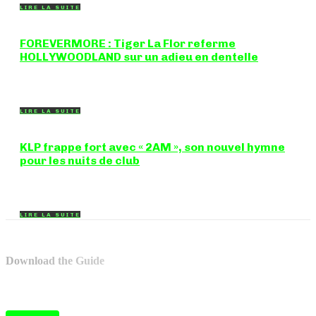
LIRE LA SUITE
FOREVERMORE : Tiger La Flor referme
HOLLYWOODLAND sur un adieu en dentelle
Certaines chansons ferment une porte en douceur, sans clameur
ni rancune. "FOREVERMORE", titre de...
LIRE LA SUITE
KLP frappe fort avec « 2AM », son nouvel hymne
pour les nuits de club
Certains morceaux n'ont pas besoin d'explication : dès les
premières mesures, on sait exactement...
LIRE LA SUITE
Download the Guide