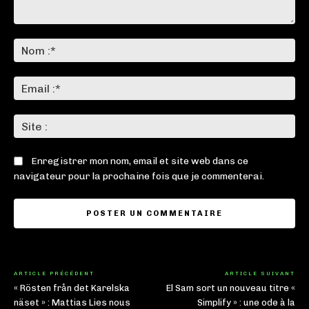
Commenter
:
No
:*
Ema
:*
Sit
:
Enregistrer mon nom, email et site web dans ce
navigateur pour la prochaine fois que je commenterai.
ARTICLE PRÉCÉDENT
ARTICLE SUIVANT
« Rösten från det Karelska
El Sam sort un nouveau titre «
näset » : Mattias Lies nous
Simplify » : une ode à la