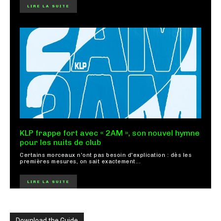
LIRE LA SUITE
KLP frappe fort avec « 2AM », son nouvel hymne
pour les nuits de club
Certains morceaux n'ont pas besoin d'explication : dès les
premières mesures, on sait exactement...
LIRE LA SUITE
Download the Guide