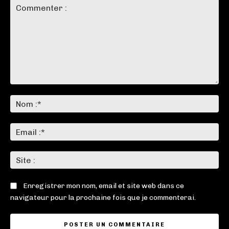
Commenter
:
No
:*
Ema
:*
Sit
:
Enregistrer mon nom, email et site web dans ce
navigateur pour la prochaine fois que je commenterai.