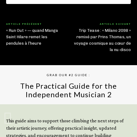
ARTICLE PRÉCÉDENT
ARTICLE SUIVANT
« Run Out » — quand Manga
Trip Tease : « Milano 2098 »
Saint Hilare remet les
remixé par Prins Thomas, un
pendules à l’heure
voyage cosmique au cœur de
la nu-disco
GRAB OUR #2 GUIDE :
The Practical Guide for the
Independent Musician 2
GET YOUR BOOK NOW
This guide aims to support those climbing the next steps of
their artistic journey, offering practical insight, updated
strategies, and encouragement to continue building