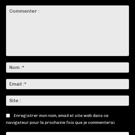
Commenter
:
No
:*
Ema
:*
Sit
:
Enregistrer mon nom, email et site web dans ce
navigateur pour la prochaine fois que je commenterai.