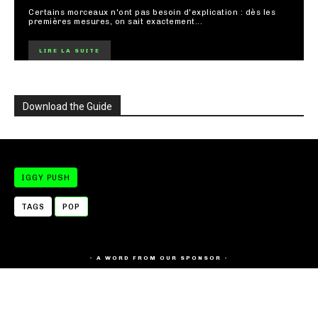
Certains morceaux n'ont pas besoin d'explication : dès les
premières mesures, on sait exactement...
LIRE LA SUITE
Download the Guide
IGGY PUSH
TAGS
POP
- A WORD FROM OUR SPONSOR -