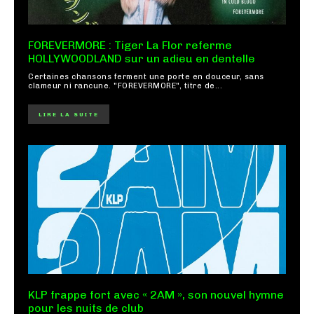
FOREVERMORE : Tiger La Flor referme
HOLLYWOODLAND sur un adieu en dentelle
Certaines chansons ferment une porte en douceur, sans
clameur ni rancune. "FOREVERMORE", titre de...
LIRE LA SUITE
KLP frappe fort avec « 2AM », son nouvel hymne
pour les nuits de club