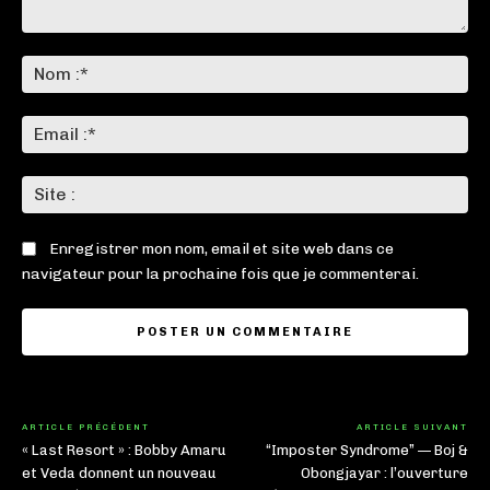
Commenter
:
No
:*
Ema
:*
Sit
:
Enregistrer mon nom, email et site web dans ce
navigateur pour la prochaine fois que je commenterai.
ARTICLE PRÉCÉDENT
ARTICLE SUIVANT
« Last Resort » : Bobby Amaru
“Imposter Syndrome” — Boj &
et Veda donnent un nouveau
Obongjayar : l’ouverture