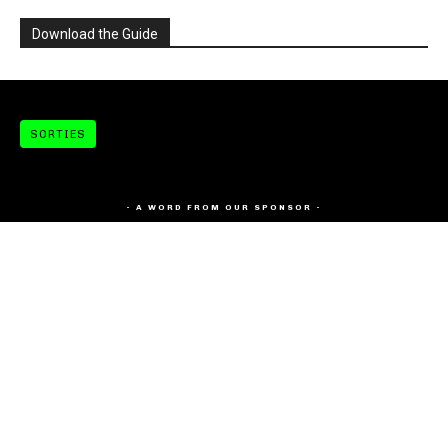
Download the Guide
SORTIES
- A WORD FROM OUR SPONSOR -