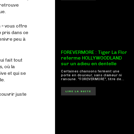
 retrouve
ue.
 » vous offre
 pris dans ce
enivre peu à
FOREVERMORE : Tiger La Flor
referme HOLLYWOODLAND
ui fait tout
sur un adieu en dentelle
, où la
Certaines chansons ferment une
ive et qui se
porte en douceur, sans clameur ni
le.
rancune. "FOREVERMORE", titre de...
LIRE LA SUITE
couvrir juste