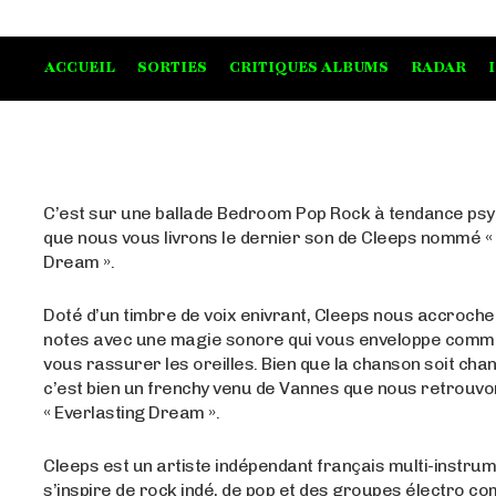
ACCUEIL
SORTIES
CRITIQUES ALBUMS
RADAR
C’est sur une ballade Bedroom Pop Rock à tendance ps
que nous vous livrons le dernier son de Cleeps nommé « 
Dream ».
Doté d’un timbre de voix enivrant, Cleeps nous accroch
notes avec une magie sonore qui vous enveloppe comm
vous rassurer les oreilles. Bien que la chanson soit chan
c’est bien un frenchy venu de Vannes que nous retrouvon
« Everlasting Dream ».
Cleeps est un artiste indépendant français multi-instrum
s’inspire de rock indé, de pop et des groupes électro c