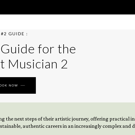
#2 GUIDE :
 Guide for the
t Musician 2
BOOK NOW
 the next steps of their artistic journey, offering practical 
tainable, authentic careers in an increasingly complex and