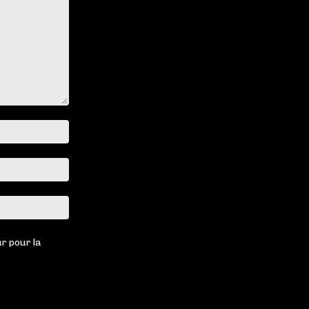
Nom
:*
Email
:*
Site
:
r pour la