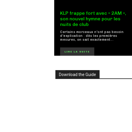
KLP frappe fort avec « 2AM »,
son nouvel hymne pour les
nuits de club
Certains morceaux n'ont pas besoin
d'explication : dès les premières
mesures, on sait exactement...
LIRE LA SUITE
Download the Guide