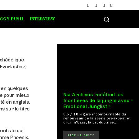
IGGY PUSH
INTERVIEW
ychédélique
Everlasting
e en quelques
Nia Archives redéfinit les
e pour mieux
frontières de la jungle avec «
té en anglais,
Emotional Junglist »
s sur le titre
8,5 / 10 Figure incontournable du
renouveau de la scène breakbeat et
drum'n'bass, la productrice...
entiste qui
LIRE LA SUITE
omme Phoenix,