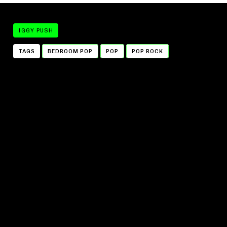
IGGY PUSH
TAGS
BEDROOM POP
POP
POP ROCK