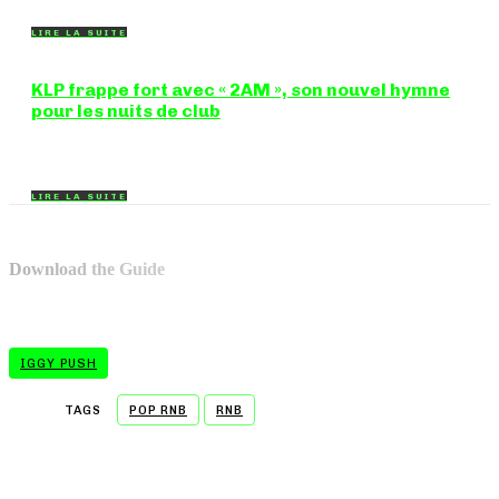
LIRE LA SUITE
KLP frappe fort avec « 2AM », son nouvel hymne
pour les nuits de club
Certains morceaux n'ont pas besoin d'explication : dès les
premières mesures, on sait exactement...
LIRE LA SUITE
Download the Guide
IGGY PUSH
TAGS
POP RNB
RNB
- A WORD FROM OUR SPONSOR -