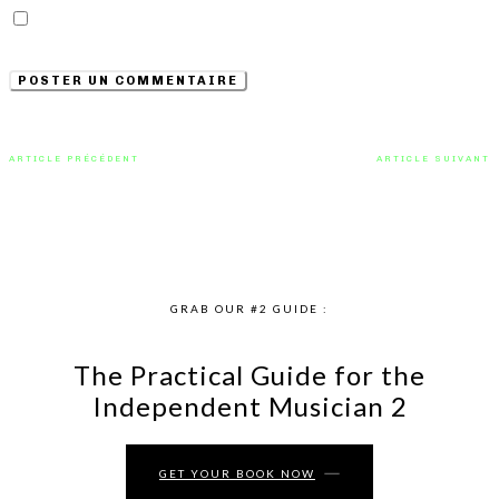
Enregistrer mon nom, email et site web dans ce
navigateur pour la prochaine fois que je commenterai.
ARTICLE PRÉCÉDENT
ARTICLE SUIVANT
SynthPop industrial norvégienne
« J’aime Trop » est notre
avec « Full Moon » de Melt Motif
nouveau hymne Rap RnB par Lukx
GRAB OUR #2 GUIDE :
The Practical Guide for the
Independent Musician 2
GET YOUR BOOK NOW