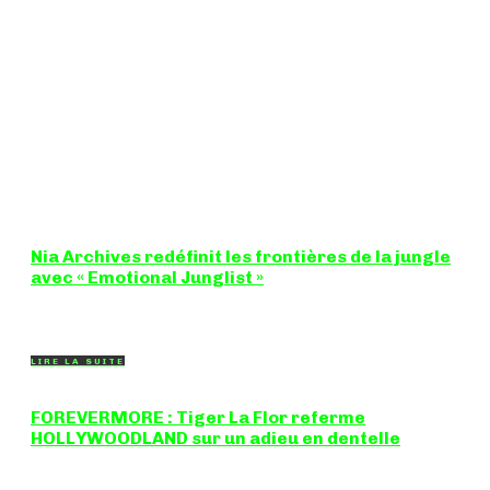
Nia Archives redéfinit les frontières de la jungle
avec « Emotional Junglist »
8,5 / 10 Figure incontournable du renouveau de la scène
breakbeat et drum'n'bass, la productrice...
LIRE LA SUITE
FOREVERMORE : Tiger La Flor referme
HOLLYWOODLAND sur un adieu en dentelle
Certaines chansons ferment une porte en douceur, sans clameur
ni rancune. "FOREVERMORE", titre de...