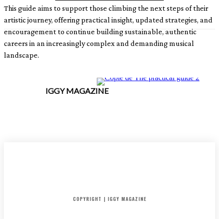
This guide aims to support those climbing the next steps of their
artistic journey, offering practical insight, updated strategies, and
encouragement to continue building sustainable, authentic
careers in an increasingly complex and demanding musical
landscape.
IGGY MAGAZINE
ACCUEIL
SORTIES
CRITIQUES ALBUMS
RADAR
IGGY PUSH
INTERVIEW
COPYRIGHT | IGGY MAGAZINE