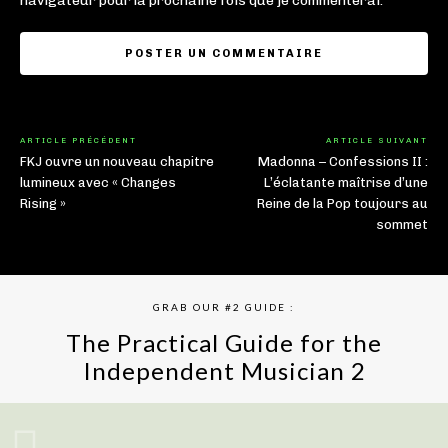
navigateur pour la prochaine fois que je commenterai.
ARTICLE PRÉCÉDENT
ARTICLE SUIVANT
FKJ ouvre un nouveau chapitre
Madonna – Confessions II :
lumineux avec « Changes
L’éclatante maîtrise d’une
Rising »
Reine de la Pop toujours au
sommet
GRAB OUR #2 GUIDE :
The Practical Guide for the
Independent Musician 2
GET YOUR BOOK NOW