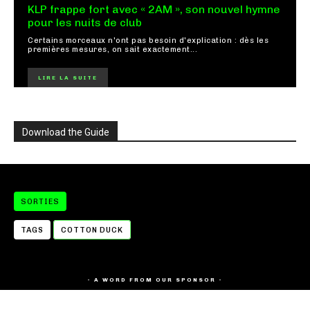
KLP frappe fort avec « 2AM », son nouvel hymne
pour les nuits de club
Certains morceaux n'ont pas besoin d'explication : dès les
premières mesures, on sait exactement...
LIRE LA SUITE
Download the Guide
SORTIES
TAGS
COTTON DUCK
- A WORD FROM OUR SPONSOR -