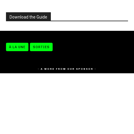
Download the Guide
À LA UNE
SORTIES
- A WORD FROM OUR SPONSOR -