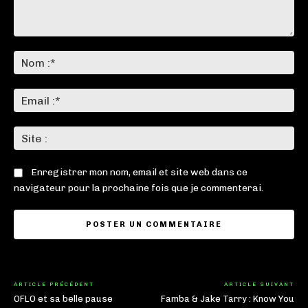
Commenter
:
No
:*
Ema
:*
Sit
:
Enregistrer mon nom, email et site web dans ce
navigateur pour la prochaine fois que je commenterai.
ARTICLE PRÉCÉDENT
ARTICLE SUIVANT
OFLO et sa belle pause
Famba & Jake Tarry : Know You