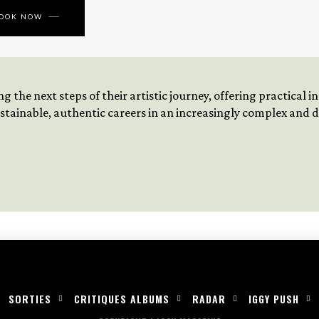
BOOK NOW
 the next steps of their artistic journey, offering practical 
tainable, authentic careers in an increasingly complex and
SORTIES
CRITIQUES ALBUMS
RADAR
IGGY PUSH