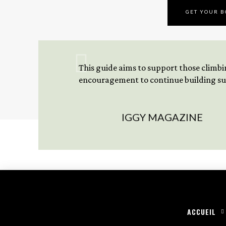
GET YOUR 
This guide aims to support those climbing
encouragement to continue building sus
IGGY MAGAZINE
ACCUEIL