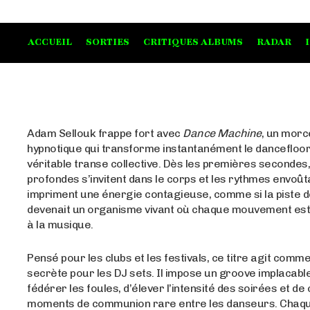
ACCUEIL
SORTIES
CRITIQUES ALBUMS
RADAR
Adam Sellouk frappe fort avec
Dance Machine
, un mor
hypnotique qui transforme instantanément le dancefloo
véritable transe collective. Dès les premières secondes
profondes s’invitent dans le corps et les rythmes envoût
impriment une énergie contagieuse, comme si la piste 
devenait un organisme vivant où chaque mouvement est
à la musique.
Pensé pour les clubs et les festivals, ce titre agit com
secrète pour les DJ sets. Il impose un groove implacabl
fédérer les foules, d’élever l’intensité des soirées et de
moments de communion rare entre les danseurs. Chaqu