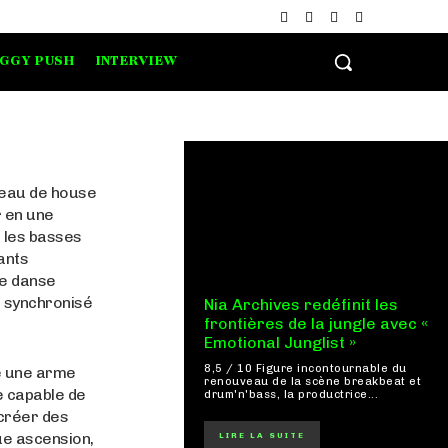
IGGY PUSH
INTERVIEW
ceau de house
r en une
, les basses
ants
de danse
 synchronisé
Nia Archives redéfinit les
frontières de la jungle avec «
Emotional Junglist »
8,5 / 10 Figure incontournable du
me une arme
renouveau de la scène breakbeat et
e capable de
drum'n'bass, la productrice...
 créer des
e ascension,
LIRE LA SUITE