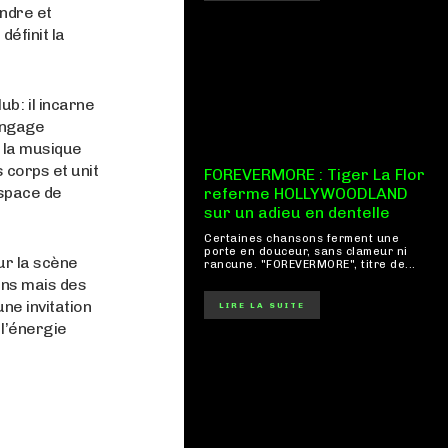
ndre et
définit la
ub : il incarne
langage
, la musique
 corps et unit
FOREVERMORE : Tiger La Flor
espace de
referme HOLLYWOODLAND
sur un adieu en dentelle
Certaines chansons ferment une
porte en douceur, sans clameur ni
ur la scène
rancune. "FOREVERMORE", titre de...
ons mais des
ne invitation
LIRE LA SUITE
 l’énergie