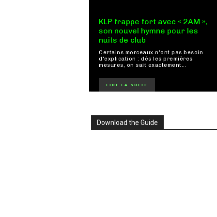
KLP frappe fort avec « 2AM »,
son nouvel hymne pour les
nuits de club
Certains morceaux n'ont pas besoin
d'explication : dès les premières
mesures, on sait exactement...
LIRE LA SUITE
Download the Guide