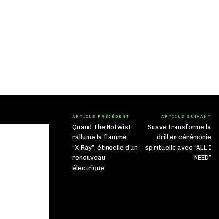
ARTICLE PRÉCÉDENT
ARTICLE SUIVANT
Quand The Notwist
Suave transforme la
rallume la flamme :
drill en cérémonie
“X‑Ray”, étincelle d’un
spirituelle avec “ALL I
renouveau
NEED”
électrique