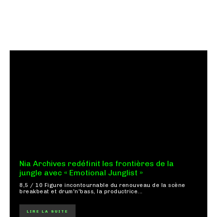
Nia Archives redéfinit les frontières de la
jungle avec « Emotional Junglist »
8,5 / 10 Figure incontournable du renouveau de la scène
breakbeat et drum'n'bass, la productrice...
LIRE LA SUITE