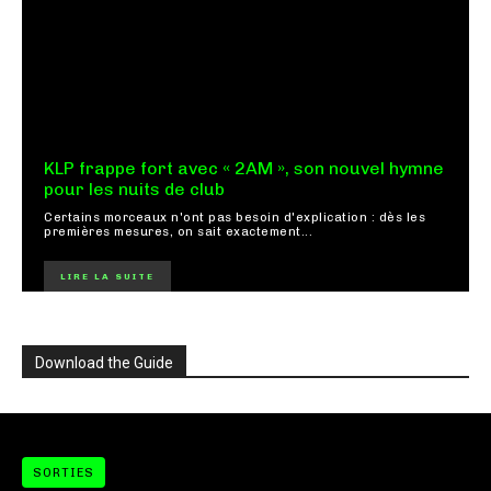
KLP frappe fort avec « 2AM », son nouvel hymne
pour les nuits de club
Certains morceaux n'ont pas besoin d'explication : dès les
premières mesures, on sait exactement...
LIRE LA SUITE
Download the Guide
SORTIES