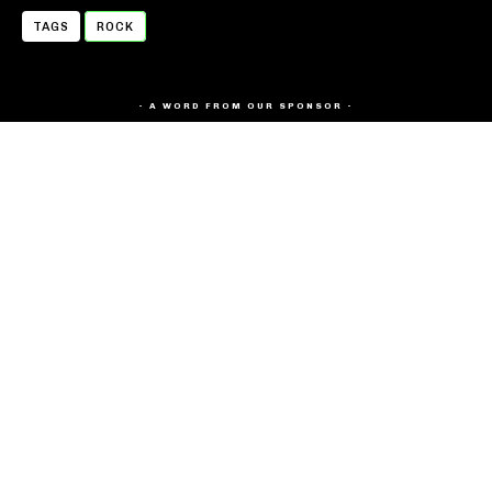
TAGS
ROCK
- A WORD FROM OUR SPONSOR -