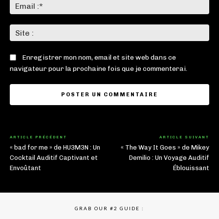
Ema
:*
Sit
:
Enregistrer mon nom, email et site web dans ce
navigateur pour la prochaine fois que je commenterai.
ARTICLE PRÉCÉDENT
ARTICLE SUIVANT
« bad for me » de HU3M3N : Un
« The Way It Goes » de Mikey
Cocktail Auditif Captivant et
Demilio : Un Voyage Auditif
Envoûtant
Éblouissant
GRAB OUR #2 GUIDE :