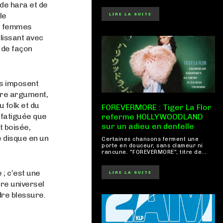
 de hara et de
le
LIRE LA SUITE
is femmes
lissant avec
 de façon
es imposent
dre argument,
u folk et du
FOREVERMORE : Tiger La Flor
 fatiguée que
referme HOLLYWOODLAND
sur un adieu en dentelle
t boisée,
e disque en un
Certaines chansons ferment une
porte en douceur, sans clameur ni
rancune. "FOREVERMORE", titre de...
 ; c’est une
LIRE LA SUITE
re universel
dre blessure.