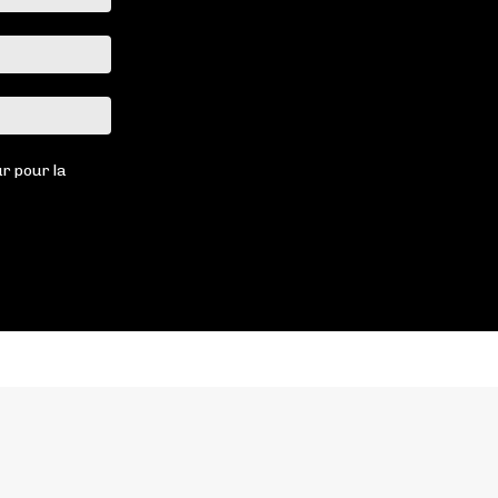
:*
Email
:*
Site
:
r pour la