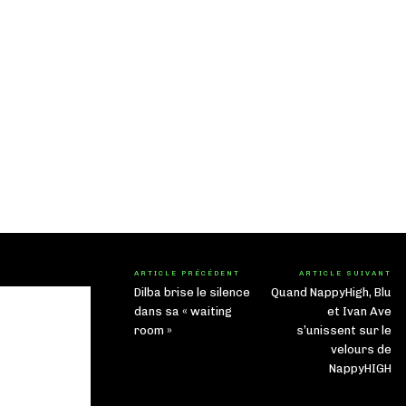
ARTICLE PRÉCÉDENT
ARTICLE SUIVANT
Dilba brise le silence
Quand NappyHigh, Blu
dans sa « waiting
et Ivan Ave
room »
s’unissent sur le
velours de
NappyHIGH