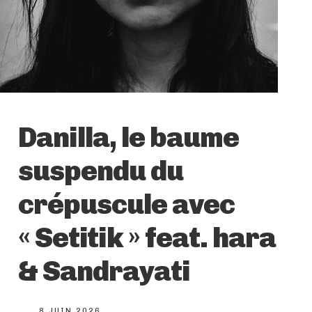
Danilla, le baume
suspendu du
crépuscule avec
« Setitik » feat. hara
& Sandrayati
8 JUIN 2026