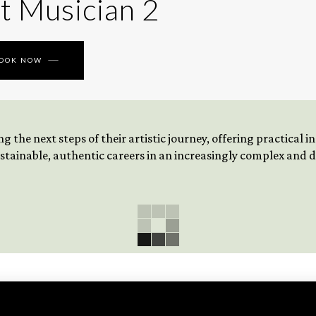
t Musician 2
BOOK NOW
 the next steps of their artistic journey, offering practical 
tainable, authentic careers in an increasingly complex and