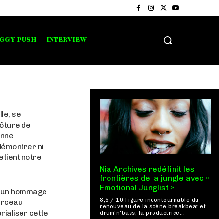
IGGY PUSH
INTERVIEW
lle, se
lôture de
enne
 démontrer ni
etient notre
Nia Archives redéfinit les
frontières de la jungle avec «
Emotional Junglist »
, un hommage
8,5 / 10 Figure incontournable du
morceau
renouveau de la scène breakbeat et
ialiser cette
drum'n'bass, la productrice...