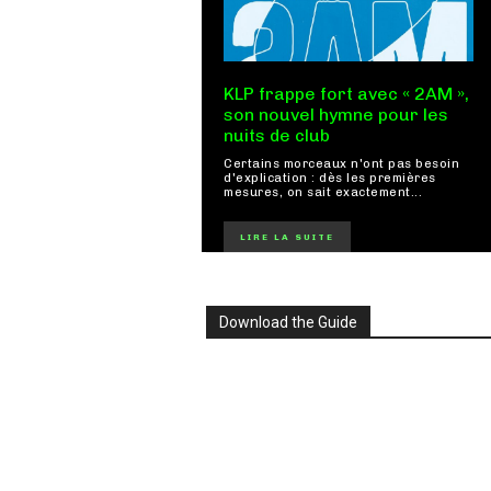
KLP frappe fort avec « 2AM »,
son nouvel hymne pour les
nuits de club
Certains morceaux n'ont pas besoin
d'explication : dès les premières
mesures, on sait exactement...
LIRE LA SUITE
Download the Guide