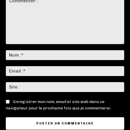
Commenter
:
No
:*
Ema
:*
Sit
:
Enregistrer mon nom, email et site web dans ce
navigateur pour la prochaine fois que je commenterai.