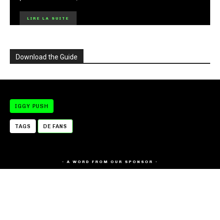
LIRE LA SUITE
Download the Guide
IGGY PUSH
TAGS
DE FANS
- A WORD FROM OUR SPONSOR -