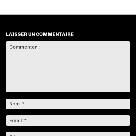
LAISSER UN COMMENTAIRE
Commenter
:
No
:*
Ema
:*
Sit