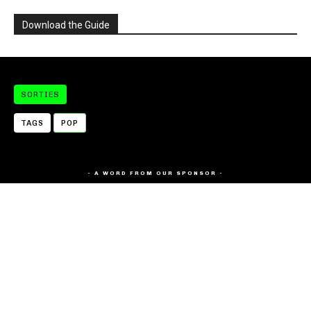
Download the Guide
SORTIES
TAGS
POP
- A WORD FROM OUR SPONSOR -