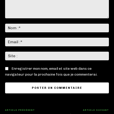
Commenter
:
No
:*
Ema
:*
Sit
:
Enregistrer mon nom, email et site web dans ce
navigateur pour la prochaine fois que je commenterai.
ARTICLE PRÉCÉDENT
ARTICLE SUIVANT