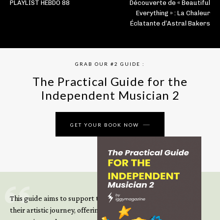
PLAYLIST HEBDO 88
Découverte de « Beautiful
Everything » : La Chaleur
Éclatante d’Astral Bakers
GRAB OUR #2 GUIDE :
The Practical Guide for the
Independent Musician 2
GET YOUR BOOK NOW
This guide aims to support those climbing the next steps of
their artistic journey, offering practical insight, updated