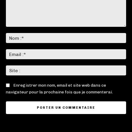
Commenter
:
No
:*
Ema
:*
Sit
:
Enregistrer mon nom, email et site web dans ce
navigateur pour la prochaine fois que je commenterai.