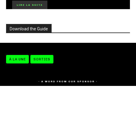
LIRE LA SUITE
Download the Guide
À LA UNE
SORTIES
- A WORD FROM OUR SPONSOR -