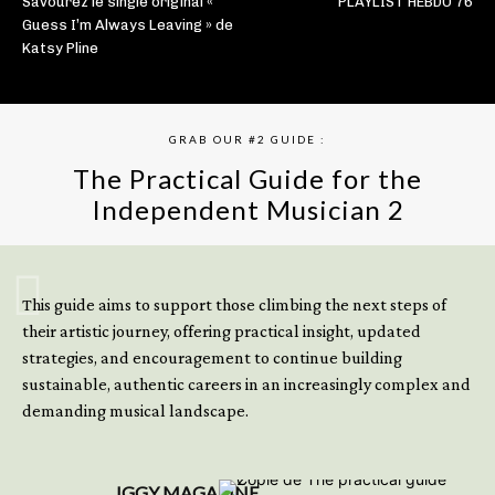
Savourez le single original «
PLAYLIST HEBDO 76
Guess I’m Always Leaving » de
Katsy Pline
GRAB OUR #2 GUIDE :
The Practical Guide for the
Independent Musician 2
GET YOUR BOOK NOW
This guide aims to support those climbing the next steps of
their artistic journey, offering practical insight, updated
strategies, and encouragement to continue building
sustainable, authentic careers in an increasingly complex and
demanding musical landscape.
IGGY MAGAZINE