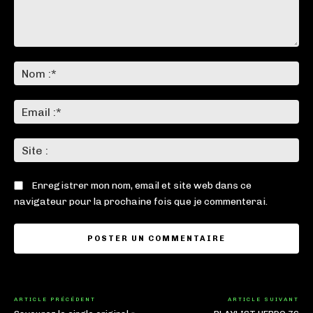
Commenter
:
No
:*
Ema
:*
Sit
:
Enregistrer mon nom, email et site web dans ce
navigateur pour la prochaine fois que je commenterai.
ARTICLE PRÉCÉDENT
ARTICLE SUIVANT