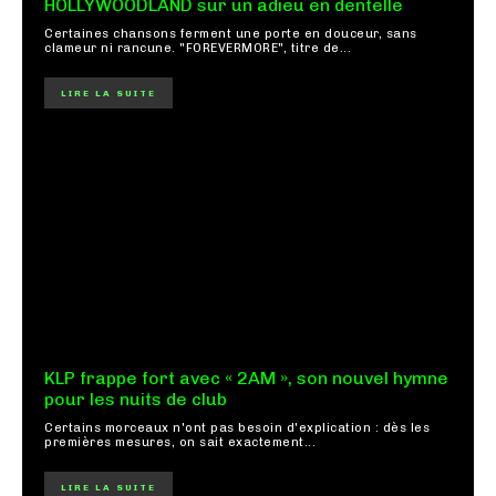
HOLLYWOODLAND sur un adieu en dentelle
Certaines chansons ferment une porte en douceur, sans
clameur ni rancune. "FOREVERMORE", titre de...
LIRE LA SUITE
KLP frappe fort avec « 2AM », son nouvel hymne
pour les nuits de club
Certains morceaux n'ont pas besoin d'explication : dès les
premières mesures, on sait exactement...
LIRE LA SUITE