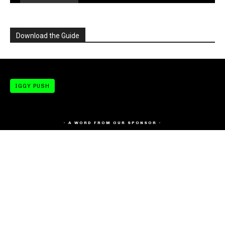
Download the Guide
IGGY PUSH
- A WORD FROM OUR SPONSOR -