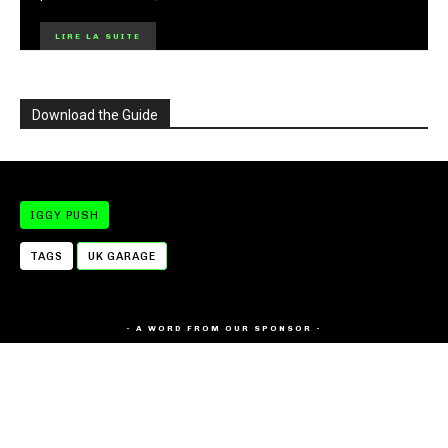
LIRE LA SUITE
Download the Guide
IGGY PUSH
TAGS
UK GARAGE
- A WORD FROM OUR SPONSOR -