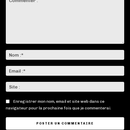
Commenter
:
No
:*
Ema
:*
Sit
:
Enregistrer mon nom, email et site web dans ce
navigateur pour la prochaine fois que je commenterai.