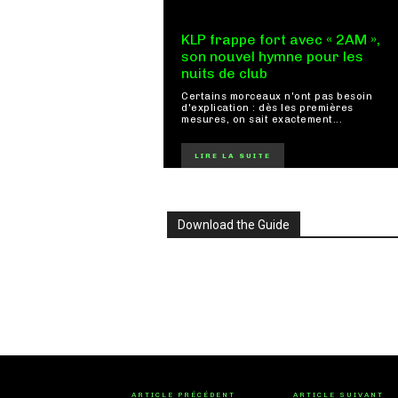
KLP frappe fort avec « 2AM »,
son nouvel hymne pour les
nuits de club
Certains morceaux n'ont pas besoin
d'explication : dès les premières
mesures, on sait exactement...
LIRE LA SUITE
Download the Guide
ARTICLE PRÉCÉDENT
ARTICLE SUIVANT