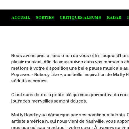
ACCUEIL
SORTIES
CRITIQUES ALBUMS
RADAR
Nous avons pris la résolution de vous offrir aujourd’hui 
plaisir musical. Afin de vous suivre dans vos moments chi
mettons à votre disposition une belle pause musicale a
Pop avec « Nobody Like », une belle inspiration de Matty H
séduit les cœurs.
C’est sans doute la petite clé qui vous permettra de ren
journées merveilleusement douces.
Matty Hendley se démarque par ses nombreux talents. 
artiste américain, qui nous vient de Nashville, vous appo
musique qui saura adoucir votre cœur. À travers sa gr