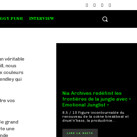
IGGY PUSH
INTERVIEW
un véritable
ll, nous
ux couleurs
endley qui
Nia Archives redéfinit les
frontières de la jungle avec «
dre vos
Emotional Junglist »
8,5 / 10 Figure incontournable du
renouveau de la scène breakbeat et
drum'n'bass, la productrice...
Ce grand
rte une
LIRE LA SUITE
ande