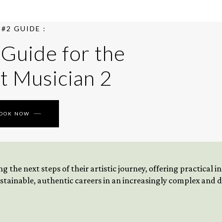
#2 GUIDE :
 Guide for the
t Musician 2
BOOK NOW
 the next steps of their artistic journey, offering practical 
tainable, authentic careers in an increasingly complex and