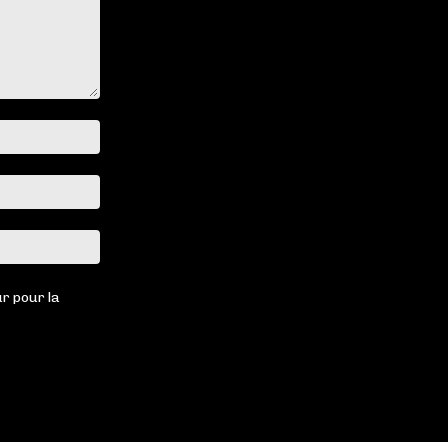
Nom
:*
Email
:*
Site
:
r pour la