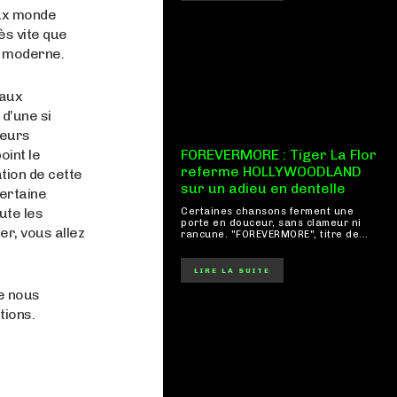
eux monde
s vite que
e moderne.
 aux
 d’une si
ieurs
oint le
FOREVERMORE : Tiger La Flor
referme HOLLYWOODLAND
tion de cette
sur un adieu en dentelle
ertaine
ute les
Certaines chansons ferment une
porte en douceur, sans clameur ni
r, vous allez
rancune. "FOREVERMORE", titre de...
LIRE LA SUITE
ue nous
tions.