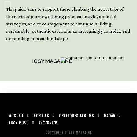
GET YOUR BOOK NOW
This guide aims to support those climbing the next steps of
their artistic journey, offering practical insight, updated
strategies, and encouragement to continue building
sustainable, authentic careers in an increasingly complex and
demanding musical landscape.
IGGY MAGAZINE
ACCUEIL
SORTIES
CRITIQUES ALBUMS
RADAR
IGGY PUSH
INTERVIEW
COPYRIGHT | IGGY MAGAZINE