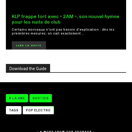
KLP frappe fort avec « 2AM », son nouvel hymne
pour les nuits de club
Certains morceaux n'ont pas besoin d'explication : dès les
premières mesures, on sait exactement...
LIRE LA SUITE
Download the Guide
À LA UNE
SORTIES
TAGS
POP ELECTRO
- A WORD FROM OUR SPONSOR -