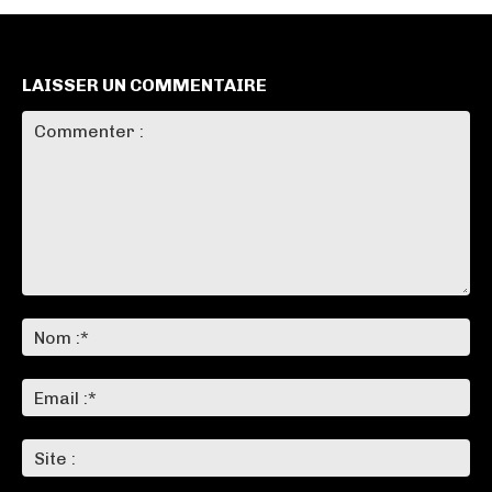
LAISSER UN COMMENTAIRE
Commenter
:
No
:*
Ema
:*
Sit
: