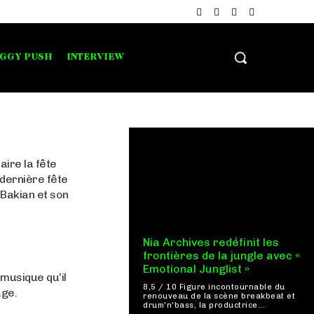
IGGY PUSH
INTERVIEW
aire la fête
 dernière fête
 Bakian et son
Nia Archives redéfinit les
frontières de la jungle avec «
Emotional Junglist »
musique qu’il
8,5 / 10 Figure incontournable du
âge.
renouveau de la scène breakbeat et
drum'n'bass, la productrice...