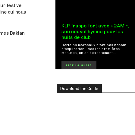
ur festive
aine qui nous
KLP frappe fort avec « 2AM »,
son nouvel hymne pour les
James Bakian
nuits de club
Certains morceaux n'ont pas besoin
d'explication : dès les premières
mesures, on sait exactement...
LIRE LA SUITE
Download the Guide