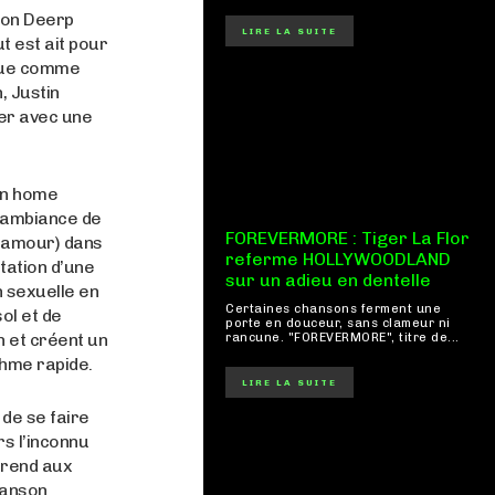
 son Deerp
LIRE LA SUITE
t est ait pour
ique comme
, Justin
ier avec une
on home
l’ambiance de
FOREVERMORE : Tiger La Flor
 l’amour) dans
referme HOLLYWOODLAND
itation d’une
sur un adieu en dentelle
n sexuelle en
Certaines chansons ferment une
ol et de
porte en douceur, sans clameur ni
n et créent un
rancune. "FOREVERMORE", titre de...
thme rapide.
LIRE LA SUITE
de se faire
rs l’inconnu
prend aux
hanson