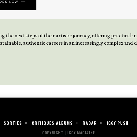
BOOK NOW
 the next steps of their artistic journey, offering practical 
tainable, authentic careers in an increasingly complex and
SORTIES
CRITIQUES ALBUMS
RADAR
IGGY PUSH
COPYRIGHT | IGGY MAGAZINE