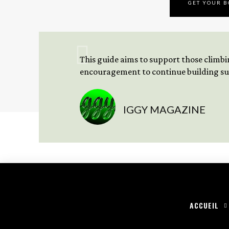
GET YOUR 
This guide aims to support those climbing
encouragement to continue building sus
IGGY MAGAZINE
ACCUEIL