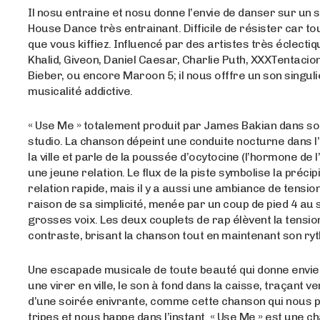
Il nosu entraine et nosu donne l’envie de danser sur un
House Dance très entrainant. Difficile de résister car tou
que vous kiffiez. Influencé par des artistes très éclect
Khalid, Giveon, Daniel Caesar, Charlie Puth, XXXTentacion
Bieber, ou encore Maroon 5; il nous offfre un son singul
musicalité addictive.
« Use Me » totalement produit par James Bakian dans s
studio. La chanson dépeint une conduite nocturne dans 
la ville et parle de la poussée d’ocytocine (l’hormone de
une jeune relation. Le flux de la piste symbolise la précip
relation rapide, mais il y a aussi une ambiance de tensio
raison de sa simplicité, menée par un coup de pied 4 au s
grosses voix. Les deux couplets de rap élèvent la tensio
contraste, brisant la chanson tout en maintenant son ry
Une escapade musicale de toute beauté qui donne envie 
une virer en ville, le son à fond dans la caisse, traçant ve
d’une soirée enivrante, comme cette chanson qui nous 
tripes et nous happe dans l’instant. « Use Me » est une c