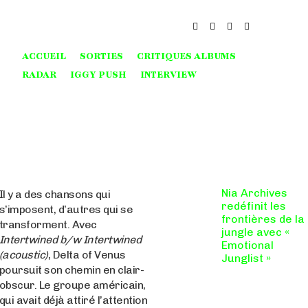
ACCUEIL
SORTIES
CRITIQUES ALBUMS
RADAR
IGGY PUSH
INTERVIEW
Nia Archives
Il y a des chansons qui
redéfinit les
s’imposent, d’autres qui se
frontières de la
transforment. Avec
jungle avec «
Intertwined b/w Intertwined
Emotional
(acoustic)
, Delta of Venus
Junglist »
poursuit son chemin en clair-
8,5 / 10 Figure
obscur. Le groupe américain,
incontournable du
renouveau de la
qui avait déjà attiré l’attention
scène breakbeat et