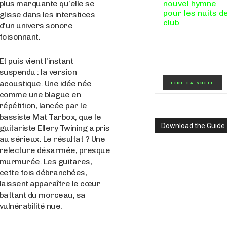
plus marquante qu’elle se
nouvel hymne
pour les nuits d
glisse dans les interstices
club
d’un univers sonore
foisonnant.
Certains morceaux
n'ont pas besoin
d'explication : dès le
premières mesures,
Et puis vient l’instant
on sait exactement...
suspendu : la version
acoustique. Une idée née
LIRE LA SUITE
comme une blague en
répétition, lancée par le
bassiste Mat Tarbox, que le
Download the Guide
guitariste Ellery Twining a pris
au sérieux. Le résultat ? Une
relecture désarmée, presque
murmurée. Les guitares,
cette fois débranchées,
laissent apparaître le cœur
battant du morceau, sa
vulnérabilité nue.