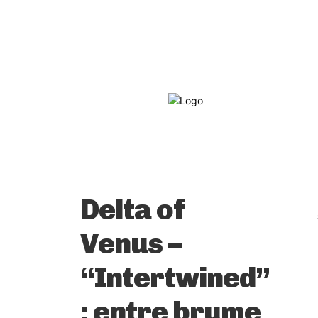
Delta of
Venus –
“Intertwined”
: entre brume