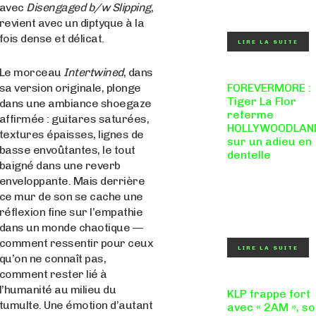
drum'n'bass, la
avec
Disengaged b/w Slipping
,
productrice...
revient avec un diptyque à la
fois dense et délicat.
LIRE LA SUITE
Le morceau
Intertwined
, dans
sa version originale, plonge
FOREVERMORE :
Tiger La Flor
dans une ambiance shoegaze
referme
affirmée : guitares saturées,
HOLLYWOODLAN
textures épaisses, lignes de
sur un adieu en
basse envoûtantes, le tout
dentelle
baigné dans une reverb
Certaines chansons
enveloppante. Mais derrière
ferment une porte e
douceur, sans
ce mur de son se cache une
clameur ni rancune.
réflexion fine sur l’empathie
"FOREVERMORE", titre
de...
dans un monde chaotique —
comment ressentir pour ceux
LIRE LA SUITE
qu’on ne connaît pas,
comment rester lié à
l’humanité au milieu du
KLP frappe fort
tumulte. Une émotion d’autant
avec « 2AM », s