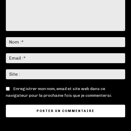
Commenter
:
No
:*
Ema
:*
Sit
:
Enregistrer mon nom, email et site web dans ce
navigateur pour la prochaine fois que je commenterai.