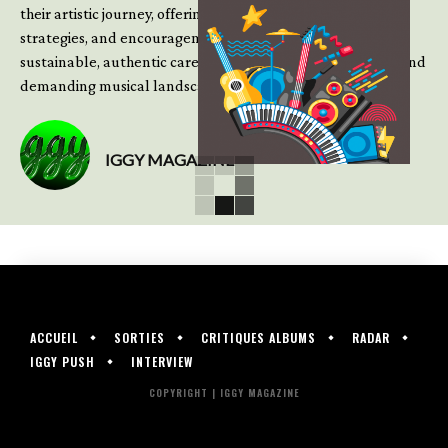
their artistic journey, offering practical insight, updated
strategies, and encouragement to continue building
sustainable, authentic careers in an increasingly complex and
demanding musical landscape.
IGGY MAGAZINE
ACCUEIL
SORTIES
CRITIQUES ALBUMS
RADAR
IGGY PUSH
INTERVIEW
COPYRIGHT | IGGY MAGAZINE