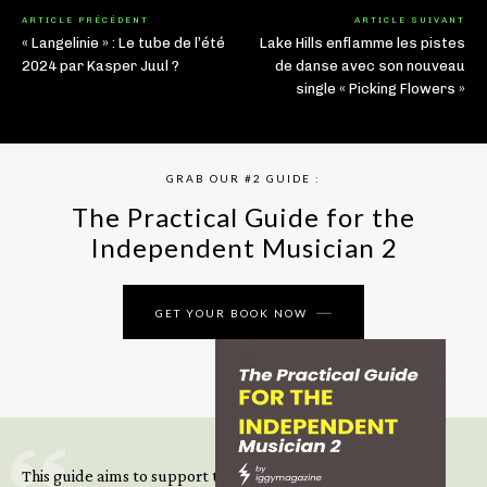
ARTICLE PRÉCÉDENT
ARTICLE SUIVANT
« Langelinie » : Le tube de l’été
Lake Hills enflamme les pistes
2024 par Kasper Juul ?
de danse avec son nouveau
single « Picking Flowers »
GRAB OUR #2 GUIDE :
The Practical Guide for the
Independent Musician 2
GET YOUR BOOK NOW
This guide aims to support those climbing the next steps of