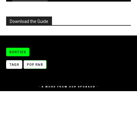
Download the Guide
SORTIES
TAGS
POP R&B
- A WORD FROM OUR SPONSOR -