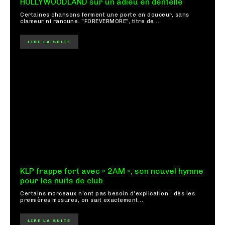
HOLLYWOODLAND sur un adieu en dentelle
Certaines chansons ferment une porte en douceur, sans
clameur ni rancune. "FOREVERMORE", titre de...
LIRE LA SUITE
KLP frappe fort avec « 2AM », son nouvel hymne
pour les nuits de club
Certains morceaux n'ont pas besoin d'explication : dès les
premières mesures, on sait exactement...
LIRE LA SUITE