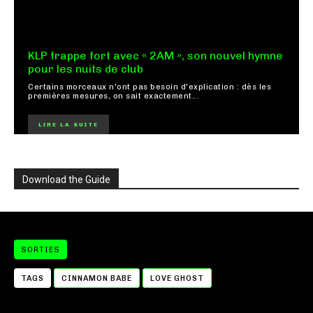
KLP frappe fort avec « 2AM », son nouvel hymne
pour les nuits de club
Certains morceaux n'ont pas besoin d'explication : dès les
premières mesures, on sait exactement...
LIRE LA SUITE
Download the Guide
SORTIES
TAGS
CINNAMON BABE
LOVE GHOST