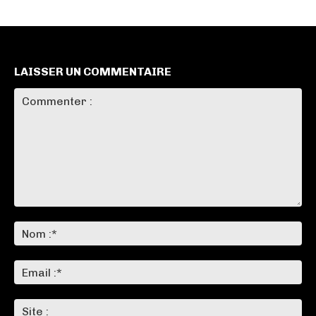
LAISSER UN COMMENTAIRE
Commenter
:
No
:*
Ema
:*
Sit