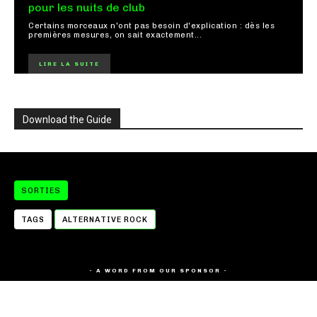
pour les nuits de club
Certains morceaux n'ont pas besoin d'explication : dès les
premières mesures, on sait exactement...
LIRE LA SUITE
Download the Guide
SORTIES
TAGS
ALTERNATIVE ROCK
- A WORD FROM OUR SPONSOR -