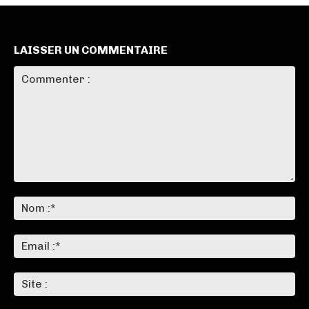
LAISSER UN COMMENTAIRE
Commenter
:
No
:*
Ema
:*
Sit
: