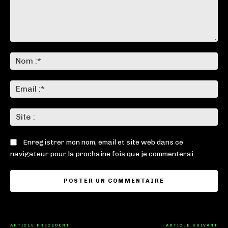
Commenter
:
No
:*
Ema
:*
Sit
:
Enregistrer mon nom, email et site web dans ce
navigateur pour la prochaine fois que je commenterai.
ARTICLE PRÉCÉDENT
ARTICLE SUIVANT