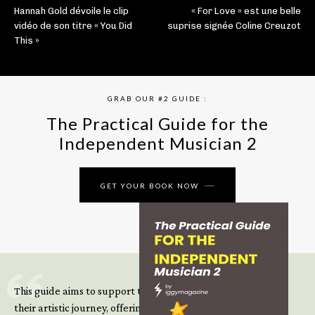
Hannah Gold dévoile le clip
« For Love » est une belle
vidéo de son titre « You Did
suprise signée Coline Creuzot
This »
GRAB OUR #2 GUIDE :
The Practical Guide for the
Independent Musician 2
GET YOUR BOOK NOW
This guide aims to support those climbing the next steps of
their artistic journey, offering practical insight, updated