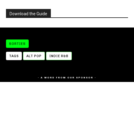
Download the Guide
SORTIES
TAGS
ALT POP
INDIE R&B
- A WORD FROM OUR SPONSOR -