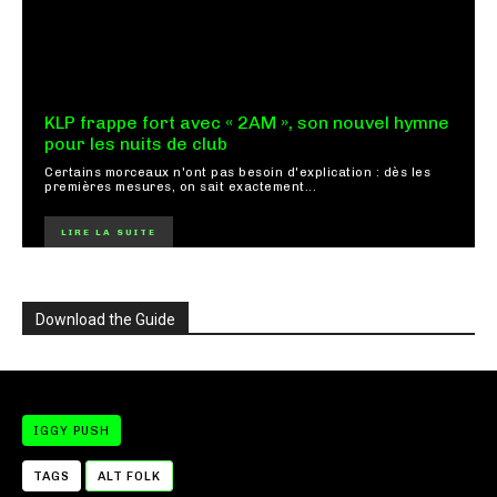
KLP frappe fort avec « 2AM », son nouvel hymne
pour les nuits de club
Certains morceaux n'ont pas besoin d'explication : dès les
premières mesures, on sait exactement...
LIRE LA SUITE
Download the Guide
IGGY PUSH
TAGS
ALT FOLK