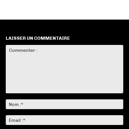
LAISSER UN COMMENTAIRE
Commenter
:
No
:*
Ema
:*