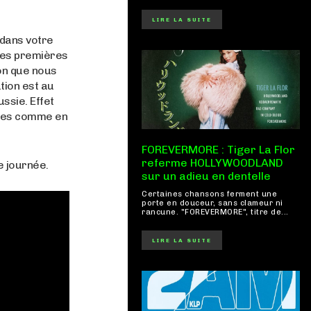
LIRE LA SUITE
 dans votre
 les premières
ion que nous
tion est au
ssie. Effet
 êtes comme en
FOREVERMORE : Tiger La Flor
referme HOLLYWOODLAND
e journée.
sur un adieu en dentelle
Certaines chansons ferment une
porte en douceur, sans clameur ni
rancune. "FOREVERMORE", titre de...
LIRE LA SUITE