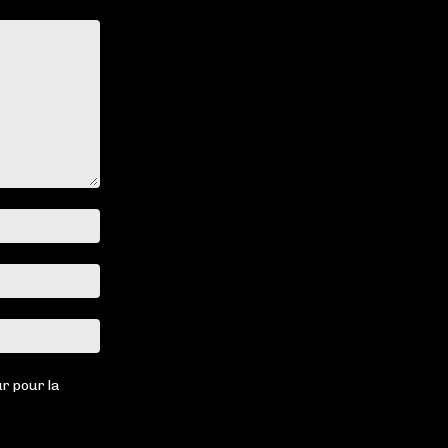
Nom
:*
Email
:*
Site
:
r pour la