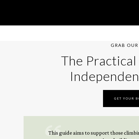
GRAB OUR 
The Practical
Independen
GET YOUR 
This guide aims to support those climbing