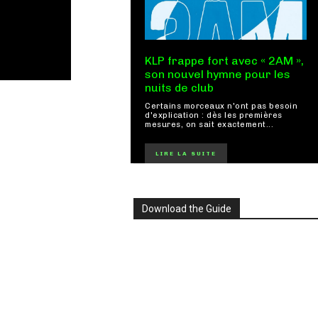
KLP frappe fort avec « 2AM »,
son nouvel hymne pour les
nuits de club
Certains morceaux n'ont pas besoin
d'explication : dès les premières
mesures, on sait exactement...
LIRE LA SUITE
Download the Guide