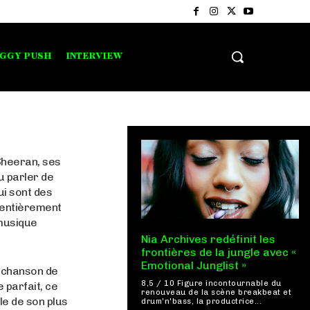
IGGY PUSH
INTERVIEW
Sheeran, ses
u parler de
ui sont des
 entièrement
 musique
Nia Archives redéfinit les
frontières de la jungle avec «
Emotional Junglist »
a chanson de
8,5 / 10 Figure incontournable du
 parfait, ce
renouveau de la scène breakbeat et
le de son plus
drum'n'bass, la productrice...