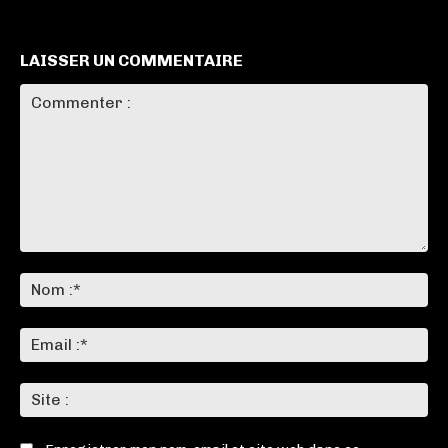
LAISSER UN COMMENTAIRE
Commenter
:
No
:*
Ema
:*
Sit
: