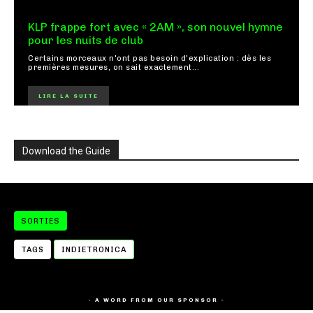
KLP frappe fort avec « 2AM », son nouvel hymne
pour les nuits de club
Certains morceaux n'ont pas besoin d'explication : dès les
premières mesures, on sait exactement...
LIRE LA SUITE
Download the Guide
SORTIES
TAGS
INDIETRONICA
- A WORD FROM OUR SPONSOR -