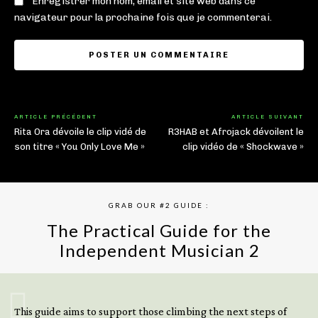
Enregistrer mon nom, email et site web dans ce
navigateur pour la prochaine fois que je commenterai.
ARTICLE PRÉCÉDENT
ARTICLE SUIVANT
Rita Ora dévoile le clip vidé de
R3HAB et Afrojack dévoilent le
son titre « You Only Love Me »
clip vidéo de « Shockwave »
GRAB OUR #2 GUIDE :
The Practical Guide for the
Independent Musician 2
GET YOUR BOOK NOW
This guide aims to support those climbing the next steps of