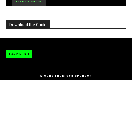
LIRE LA SUITE
Download the Guide
IGGY PUSH
- A WORD FROM OUR SPONSOR -