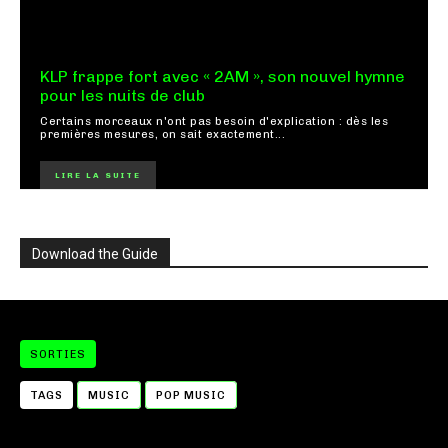
KLP frappe fort avec « 2AM », son nouvel hymne
pour les nuits de club
Certains morceaux n'ont pas besoin d'explication : dès les
premières mesures, on sait exactement...
LIRE LA SUITE
Download the Guide
SORTIES
TAGS
MUSIC
POP MUSIC