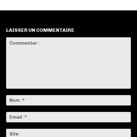
LAISSER UN COMMENTAIRE
Commenter
:
No
:*
Ema
:*
Sit