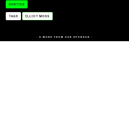
SORTIES
TAGS
ELLIOT MOSS
- A WORD FROM OUR SPONSOR -