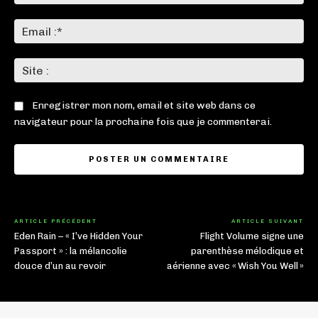
:*
Ema
:*
Sit
:
Enregistrer mon nom, email et site web dans ce
navigateur pour la prochaine fois que je commenterai.
ARTICLE PRÉCÉDENT
ARTICLE SUIVANT
Eden Rain – « I’ve Hidden Your
Flight Volume signe une
Passport » : la mélancolie
parenthèse mélodique et
douce d’un au revoir
aérienne avec « Wish You Well »