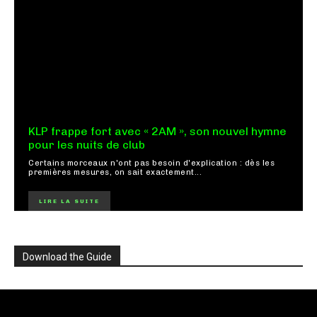
KLP frappe fort avec « 2AM », son nouvel hymne
pour les nuits de club
Certains morceaux n'ont pas besoin d'explication : dès les
premières mesures, on sait exactement...
LIRE LA SUITE
Download the Guide