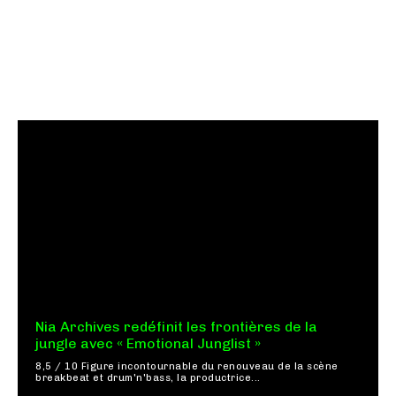
Nia Archives redéfinit les frontières de la
jungle avec « Emotional Junglist »
8,5 / 10 Figure incontournable du renouveau de la scène
breakbeat et drum'n'bass, la productrice...