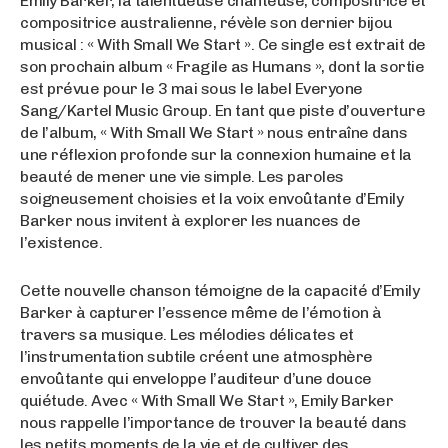
Emily Barker, la talentueuse chanteuse, compositrice et
compositrice australienne, révèle son dernier bijou
musical : « With Small We Start ». Ce single est extrait de
son prochain album « Fragile as Humans », dont la sortie
est prévue pour le 3 mai sous le label Everyone
Sang/Kartel Music Group. En tant que piste d’ouverture
de l’album, « With Small We Start » nous entraîne dans
une réflexion profonde sur la connexion humaine et la
beauté de mener une vie simple. Les paroles
soigneusement choisies et la voix envoûtante d’Emily
Barker nous invitent à explorer les nuances de
l’existence.
Cette nouvelle chanson témoigne de la capacité d’Emily
Barker à capturer l’essence même de l’émotion à
travers sa musique. Les mélodies délicates et
l’instrumentation subtile créent une atmosphère
envoûtante qui enveloppe l’auditeur d’une douce
quiétude. Avec « With Small We Start », Emily Barker
nous rappelle l’importance de trouver la beauté dans
les petits moments de la vie et de cultiver des