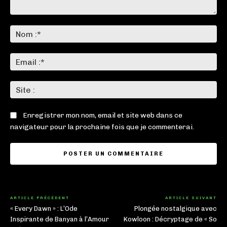
Commenter
:
No
:*
Ema
:*
Sit
:
Enregistrer mon nom, email et site web dans ce
navigateur pour la prochaine fois que je commenterai.
ARTICLE PRÉCÉDENT
ARTICLE SUIVANT
« Every Dawn » : L’Ode
Plongée nostalgique avec
Inspirante de Banyan à l’Amour
Kowloon : Décryptage de « So