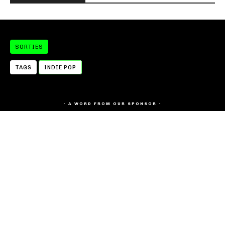
SORTIES
TAGS
INDIE POP
- A WORD FROM OUR SPONSOR -