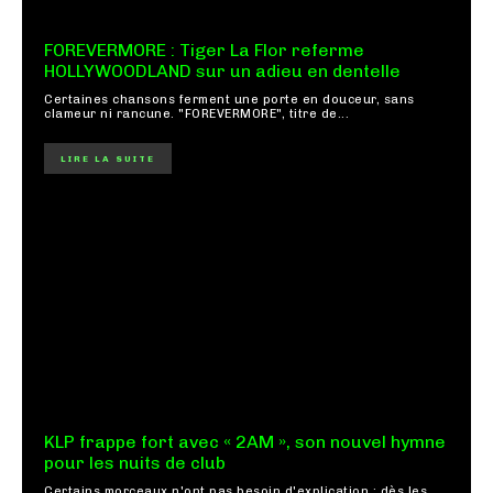
FOREVERMORE : Tiger La Flor referme
HOLLYWOODLAND sur un adieu en dentelle
Certaines chansons ferment une porte en douceur, sans
clameur ni rancune. "FOREVERMORE", titre de...
LIRE LA SUITE
KLP frappe fort avec « 2AM », son nouvel hymne
pour les nuits de club
Certains morceaux n'ont pas besoin d'explication : dès les