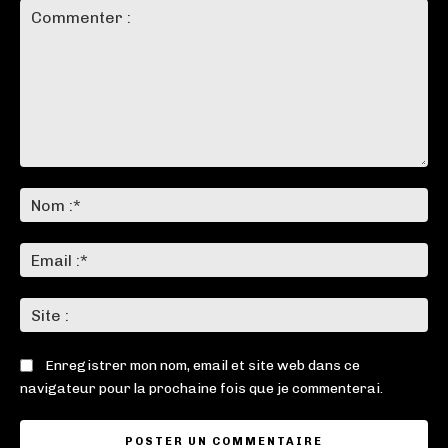
Commenter
:
No
:*
Ema
:*
Sit
:
Enregistrer mon nom, email et site web dans ce
navigateur pour la prochaine fois que je commenterai.