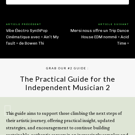
ARTICLE PRÉCÉDENT
ARTICLE SUIVANT
Vibe Électro SynthPop
Mersi nous offre un Trip Dance
Cinématique avec « Ain’t My
House EDM nommé « Acid
fault » de Bowen Thi
Time »
GRAB OUR #2 GUIDE :
The Practical Guide for the
Independent Musician 2
GET YOUR BOOK NOW
This guide aims to support those climbing the next steps of
their artistic journey, offering practical insight, updated
strategies, and encouragement to continue building
sustainable, authentic careers in an increasingly complex and