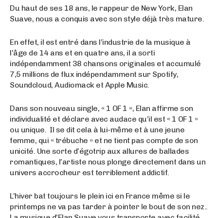
Du haut de ses 18 ans, le rappeur de New York, Elan
Suave, nous a conquis avec son style déjà très mature.
En effet, il est entré dans l’industrie de la musique à
l’âge de 14 ans et en quatre ans, il a sorti
indépendamment 38 chansons originales et accumulé
7,5 millions de flux indépendamment sur Spotify,
Soundcloud, Audiomack et Apple Music.
Dans son nouveau single, « 1 OF 1 », Elan affirme son
individualité et déclare avec audace qu’il est « 1 OF 1 »
ou unique. Il se dit cela à lui-même et à une jeune
femme, qui « trébuche » et ne tient pas compte de son
unicité. Une sorte d’égotrip aux allures de ballades
romantiques, l’artiste nous plonge directement dans un
univers accrocheur est terriblement addictif.
L’hiver bat toujours le plein ici en France même si le
printemps ne va pas tarder à pointer le bout de son nez..
La musique d’Elan Suave vous transporte avec facilité