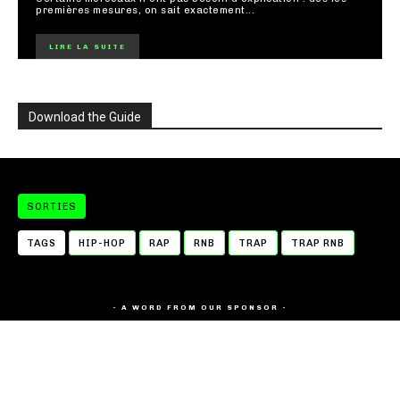
premières mesures, on sait exactement...
LIRE LA SUITE
Download the Guide
SORTIES
TAGS
HIP-HOP
RAP
RNB
TRAP
TRAP RNB
- A WORD FROM OUR SPONSOR -