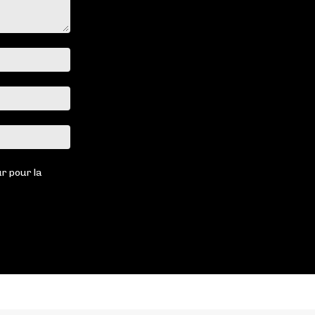
Nom
:*
Email
:*
Site
:
r pour la