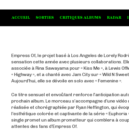
ACCUEIL
SORTIES
CRITIQUES ALBUMS
RADAR
Empress Of, le projet basé à Los Angeles de Lorely Rodri
sensation cette année avec plusieurs collaborations. Ell
associée à Rina Sawayama pour « Kiss Me », à Lewis Of
« Highway », et a chanté avec Jam City sur « Wild N Sweet 
Aujourd’hui, elle se dévoile en solo avec « Femenine ».
Ce titre sensuel et envoûtant renforce l’anticipation au
prochain album. Le morceau s’accompagne d’une vidéo
réalisée et chorégraphiée par Ryan Heffington, qui évo
l’esthétique colorée et captivante de la série « Euphoria
single promet un album prometteur qui comblera à coup
attentes des fans d’Empress Of.