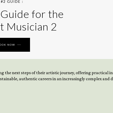
#2 GUIDE :
 Guide for the
t Musician 2
BOOK NOW
 the next steps of their artistic journey, offering practical 
tainable, authentic careers in an increasingly complex and