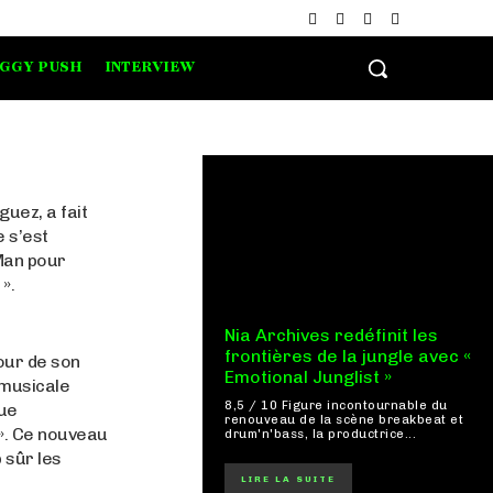
IGGY PUSH
INTERVIEW
guez, a fait
e s’est
Man pour
».
Nia Archives redéfinit les
frontières de la jungle avec «
tour de son
Emotional Junglist »
 musicale
8,5 / 10 Figure incontournable du
que
renouveau de la scène breakbeat et
 ». Ce nouveau
drum'n'bass, la productrice...
 sûr les
LIRE LA SUITE