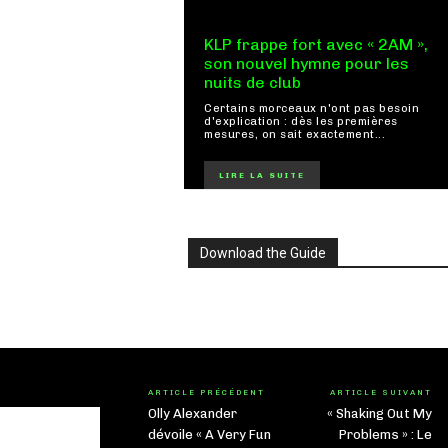
KLP frappe fort avec « 2AM »,
son nouvel hymne pour les
nuits de club
Certains morceaux n'ont pas besoin
d'explication : dès les premières
mesures, on sait exactement...
LIRE LA SUITE
Download the Guide
ARTICLE PRÉCÉDENT
ARTICLE SUIVANT
Olly Alexander
« Shaking Out My
dévoile « A Very Fun
Problems » : Le