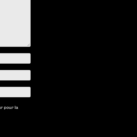
Nom
:*
Email
:*
Site
:
r pour la