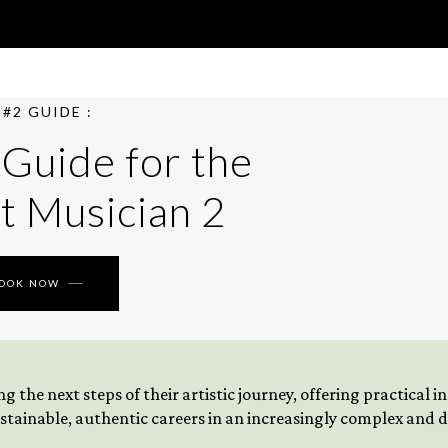
#2 GUIDE :
 Guide for the
t Musician 2
BOOK NOW
 the next steps of their artistic journey, offering practical 
tainable, authentic careers in an increasingly complex and