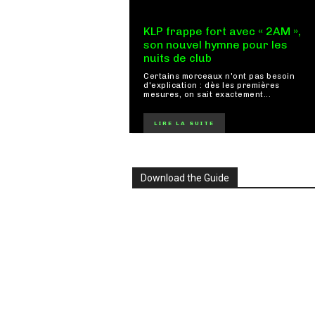
KLP frappe fort avec « 2AM »,
son nouvel hymne pour les
nuits de club
Certains morceaux n'ont pas besoin
d'explication : dès les premières
mesures, on sait exactement...
LIRE LA SUITE
Download the Guide