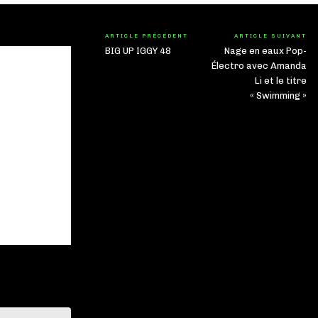
ARTICLE PRÉCÉDENT
ARTICLE SUIVANT
BIG UP IGGY 48
Nage en eaux Pop-
Électro avec Amanda
Li et le titre
« Swimming »