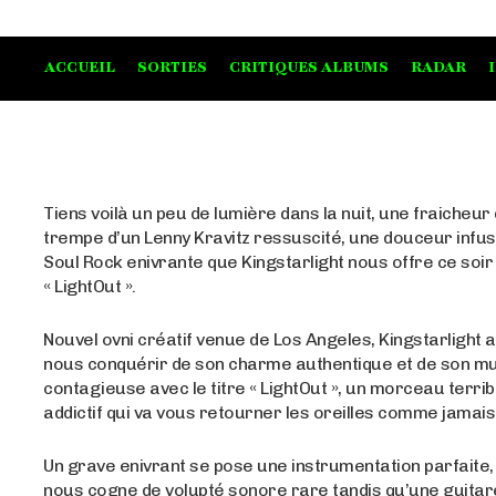
ACCUEIL
SORTIES
CRITIQUES ALBUMS
RADAR
Tiens voilà un peu de lumière dans la nuit, une fraicheur
trempe d’un Lenny Kravitz ressuscité, une douceur infu
Soul Rock enivrante que Kingstarlight nous offre ce soir 
« LightOut ».
Nouvel ovni créatif venue de Los Angeles, Kingstarlight a
nous conquérir de son charme authentique et de son mu
contagieuse avec le titre « LightOut », un morceau terri
addictif qui va vous retourner les oreilles comme jamais
Un grave enivrant se pose une instrumentation parfaite
nous cogne de volupté sonore rare tandis qu’une guitar