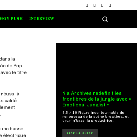
IGGY PUSH
INTERVIEW
 dans la
sée de Pop
avec le titre
Nia Archives redéfinit les
 réussi à
frontières de la jungle avec «
sicalité
Emotional Junglist »
blement
8,5 / 10 Figure incontournable du
.
renouveau de la scène breakbeat et
drum'n'bass, la productrice...
, une basse
LIRE LA SUITE
e électrique