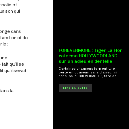
ncolie et
un son qui
plonge dans
amilier et de
rle :
FOREVERMORE : Tiger La Flor
referme HOLLYWOODLAND
 une
sur un adieu en dentelle
ait qu’il se
Certaines chansons ferment une
 qu’il serait
porte en douceur, sans clameur ni
rancune. "FOREVERMORE", titre de...
LIRE LA SUITE
dans la