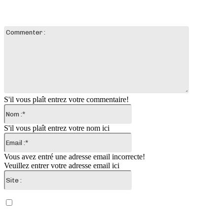
LAISSER UN COMMENTAIRE
Commente
:
S'il vous plaît entrez votre commentaire!
Nom
:*
S'il vous plaît entrez votre nom ici
Email
:*
Vous avez entré une adresse email incorrecte!
Veuillez entrer votre adresse email ici
Site
:
Enregistrer mon nom, email et site web dans ce
navigateur pour la prochaine fois que je commenterai.