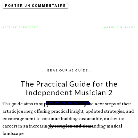
ARTICLE PRÉCÉDENT
ARTICLE SUIVANT
Découvrez la voix troublante de
Pop minimaliste pour Max RM et
la suédoise Maria Borkowski sur
son titre « Emerald »
« Keychain »
GRAB OUR #2 GUIDE :
The Practical Guide for the
Independent Musician 2
This guide aims to support those climbing the next steps of their
GET YOUR BOOK NOW
artistic journey, offering practical insight, updated strategies, and
encouragement to continue building sustainable, authentic
careers in an increasingly complex and demanding musical
landscape.