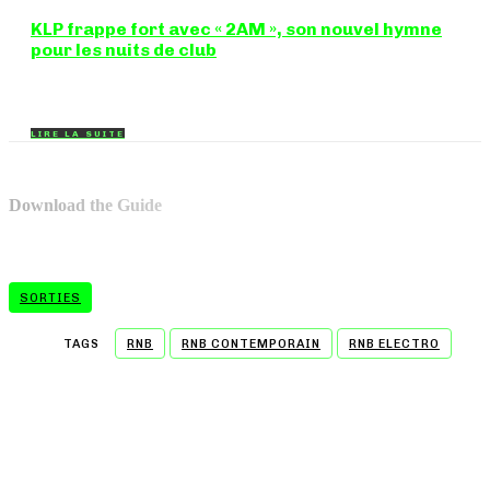
KLP frappe fort avec « 2AM », son nouvel hymne
pour les nuits de club
Certains morceaux n'ont pas besoin d'explication : dès les
premières mesures, on sait exactement...
LIRE LA SUITE
Download the Guide
SORTIES
TAGS
RNB
RNB CONTEMPORAIN
RNB ELECTRO
- A WORD FROM OUR SPONSOR -