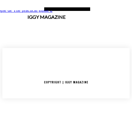
IGGY MAGAZINE
ACCUEIL
SORTIES
CRITIQUES ALBUMS
RADAR
IGGY PUSH
INTERVIEW
COPYRIGHT | IGGY MAGAZINE