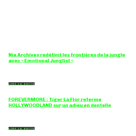
Nia Archives redéfinit les frontières de la jungle
avec « Emotional Junglist »
8,5 / 10 Figure incontournable du renouveau de la scène
breakbeat et drum'n'bass, la productrice...
LIRE LA SUITE
FOREVERMORE : Tiger La Flor referme
HOLLYWOODLAND sur un adieu en dentelle
Certaines chansons ferment une porte en douceur, sans clameur
ni rancune. "FOREVERMORE", titre de...
LIRE LA SUITE