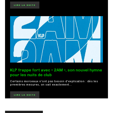
LIRE LA SUITE
KLP frappe fort avec « 2AM », son nouvel hymne
pour les nuits de club
Certains morceaux n'ont pas besoin d'explication : dès les
premières mesures, on sait exactement...
LIRE LA SUITE