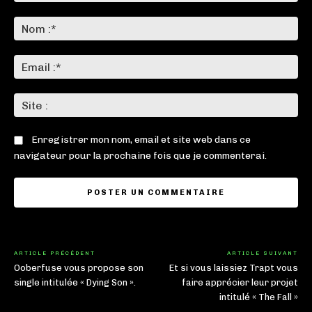
Commenter
:
No
:*
Ema
:*
Sit
:
Enregistrer mon nom, email et site web dans ce
navigateur pour la prochaine fois que je commenterai.
ARTICLE PRÉCÉDENT
ARTICLE SUIVANT
Ooberfuse vous propose son
Et si vous laissiez Trapt vous
single intitulée « Dying Son ».
faire apprécier leur projet
intitulé « The Fall »