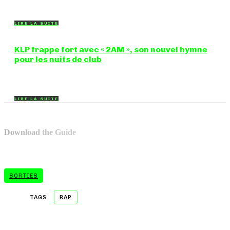
ni rancune. "FOREVERMORE", titre de...
LIRE LA SUITE
KLP frappe fort avec « 2AM », son nouvel hymne
pour les nuits de club
Certains morceaux n'ont pas besoin d'explication : dès les
premières mesures, on sait exactement...
LIRE LA SUITE
Download the Guide
SORTIES
TAGS
RAP