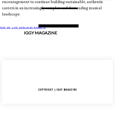
encouragement to continue building sustainable, authentic
careers in an increasingly complex and demanding musical
landscape.
IGGY MAGAZINE
ACCUEIL
SORTIES
CRITIQUES ALBUMS
RADAR
IGGY PUSH
INTERVIEW
COPYRIGHT | IGGY MAGAZINE