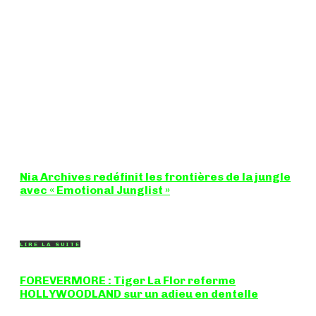
Nia Archives redéfinit les frontières de la jungle
avec « Emotional Junglist »
8,5 / 10 Figure incontournable du renouveau de la scène
breakbeat et drum'n'bass, la productrice...
LIRE LA SUITE
FOREVERMORE : Tiger La Flor referme
HOLLYWOODLAND sur un adieu en dentelle
Certaines chansons ferment une porte en douceur, sans clameur