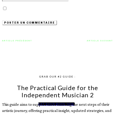
Enregistrer mon nom, email et site web dans ce
navigateur pour la prochaine fois que je commenterai.
ARTICLE PRÉCÉDENT
ARTICLE SUIVANT
« Align Me » de Edgar Everyone :
« Alarm » : L’Expérience électro
Une Fusion Captivante de Pop et
unique proposée par ID:Earth
d’Électro
GRAB OUR #2 GUIDE :
The Practical Guide for the
Independent Musician 2
This guide aims to support those climbing the next steps of their
GET YOUR BOOK NOW
artistic journey, offering practical insight, updated strategies, and