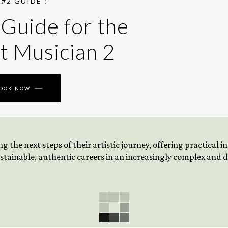
#2 GUIDE :
 Guide for the
t Musician 2
BOOK NOW
 the next steps of their artistic journey, offering practical 
tainable, authentic careers in an increasingly complex and