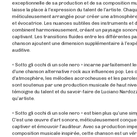
exceptionnelle de sa production et de sa composition mu
laisse la place à l’expression du talent de l’artiste. Chaq
méticuleusement arrangée pour créer une atmosphèr
et évocatrice. Les nuances subtiles des instruments et d
combinent harmonieusement, créant un paysage sonore
captivant. Les transitions fluides entre les différentes pa
chanson ajoutent une dimension supplémentaire à l’exp
auditive.
« Sotto gli occhi di un sole nero » incarne parfaitement le
d’une chanson alternative rock aux influences pop. Le
d’atmosphère, les mélodies accrocheuses et les parole
sont soutenus par une production musicale de haut nive
témoigne du talent et du savoir-faire de Luciano Nardoz
qu’artiste.
« Sotto gli occhi di un sole nero » est bien plus qu’une si
C’est une œuvre d’art sonore, méticuleusement conçue
captiver et émouvoir l’auditeur. Avec sa production imp
composition musicale inspirée, cette chanson est un véri