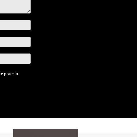
Nom
:*
Email
:*
Site
:
r pour la