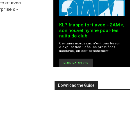
re et avec
prise ci-
KLP frappe fort avec « 2AM »,
son nouvel hymne pour les
nuits de club
Certains morceaux n'ont pas besoin
d'explication : dès les premières
mesures, on sait exactement...
LIRE LA SUITE
Download the Guide