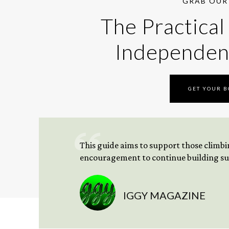
GRAB OUR 
The Practical
Independen
GET YOUR 
This guide aims to support those climbing
encouragement to continue building sus
IGGY MAGAZINE