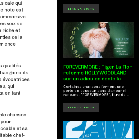
sicale qui
ue note est
LIRE LA SUITE
e immersive
es voix se
 riche et
rties de la
érience
s qualités
FOREVERMORE : Tiger La Flor
s changements
referme HOLLYWOODLAND
sur un adieu en dentelle
s évocatrices
au, qui
Certaines chansons ferment une
porte en douceur, sans clameur ni
za en tant
rancune. "FOREVERMORE", titre de...
LIRE LA SUITE
mple chanson.
 pour
eccable et sa
table chef-