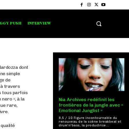
IGGY PUSH
INTERVIEW
 Nardozza dont
une simple
ge de
 à travers
 tous parfois
 nero », à la
Nia Archives redéfinit les
frontières de la jungle avec «
que rare,
Emotional Junglist »
ivre.
8,5 / 10 Figure incontournable du
renouveau de la scène breakbeat et
 qualité
drum'n'bass, la productrice...