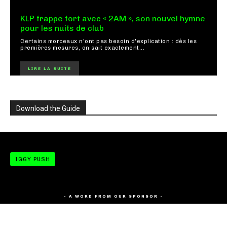
KLP frappe fort avec « 2AM », son nouvel hymne
pour les nuits de club
Certains morceaux n'ont pas besoin d'explication : dès les
premières mesures, on sait exactement...
LIRE LA SUITE
Download the Guide
IGGY PUSH
- A WORD FROM OUR SPONSOR -