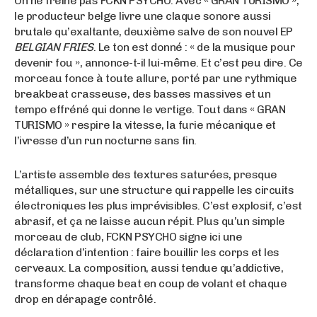
On ne freine pas FCKN PSYCHO. Avec « GRAN TURISMO »,
le producteur belge livre une claque sonore aussi
brutale qu’exaltante, deuxième salve de son nouvel EP
BELGIAN FRIES
. Le ton est donné : « de la musique pour
devenir fou », annonce-t-il lui-même. Et c’est peu dire. Ce
morceau fonce à toute allure, porté par une rythmique
breakbeat crasseuse, des basses massives et un
tempo effréné qui donne le vertige. Tout dans « GRAN
TURISMO » respire la vitesse, la furie mécanique et
l’ivresse d’un run nocturne sans fin.
L’artiste assemble des textures saturées, presque
métalliques, sur une structure qui rappelle les circuits
électroniques les plus imprévisibles. C’est explosif, c’est
abrasif, et ça ne laisse aucun répit. Plus qu’un simple
morceau de club, FCKN PSYCHO signe ici une
déclaration d’intention : faire bouillir les corps et les
cerveaux. La composition, aussi tendue qu’addictive,
transforme chaque beat en coup de volant et chaque
drop en dérapage contrôlé.