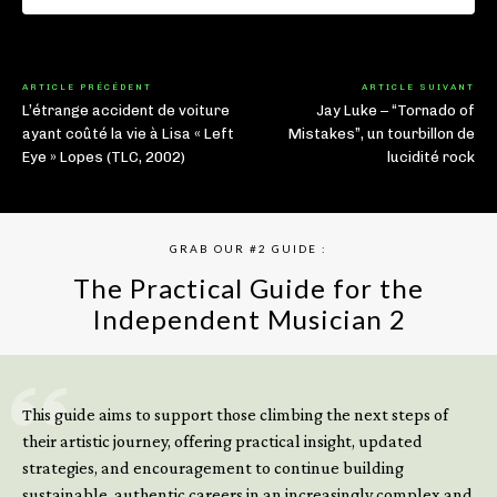
ARTICLE PRÉCÉDENT
ARTICLE SUIVANT
L’étrange accident de voiture
Jay Luke – “Tornado of
ayant coûté la vie à Lisa « Left
Mistakes”, un tourbillon de
Eye » Lopes (TLC, 2002)
lucidité rock
GRAB OUR #2 GUIDE :
The Practical Guide for the
Independent Musician 2
GET YOUR BOOK NOW
This guide aims to support those climbing the next steps of
their artistic journey, offering practical insight, updated
strategies, and encouragement to continue building
sustainable, authentic careers in an increasingly complex and