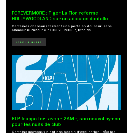
FOREVERMORE : Tiger La Flor referme
HOLLYWOODLAND sur un adieu en dentelle
Certaines chansons ferment une porte en douceur, sans
clameur ni rancune. "FOREVERMORE", titre de...
LIRE LA SUITE
KLP frappe fort avec « 2AM », son nouvel hymne
pour les nuits de club
Certains morceaux n'ont pas besoin d'explication : dès les