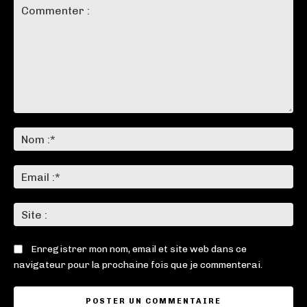
Commenter
:
No
:*
Ema
:*
Sit
:
Enregistrer mon nom, email et site web dans ce
navigateur pour la prochaine fois que je commenterai.