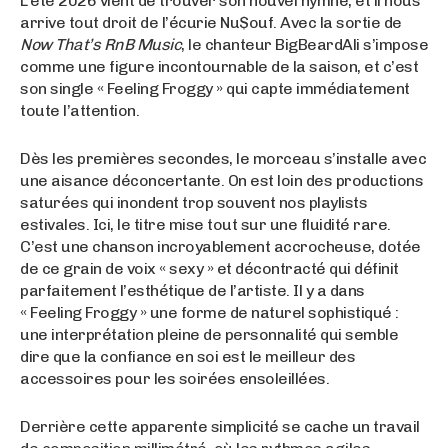
L’été 2026 vient de trouver son nouvel hymne, et il nous
arrive tout droit de l’écurie Nu$ouf. Avec la sortie de
Now That’s RnB Music
, le chanteur BigBeardAli s’impose
comme une figure incontournable de la saison, et c’est
son single « Feeling Froggy » qui capte immédiatement
toute l’attention.
Dès les premières secondes, le morceau s’installe avec
une aisance déconcertante. On est loin des productions
saturées qui inondent trop souvent nos playlists
estivales. Ici, le titre mise tout sur une fluidité rare.
C’est une chanson incroyablement accrocheuse, dotée
de ce grain de voix « sexy » et décontracté qui définit
parfaitement l’esthétique de l’artiste. Il y a dans
« Feeling Froggy » une forme de naturel sophistiqué :
une interprétation pleine de personnalité qui semble
dire que la confiance en soi est le meilleur des
accessoires pour les soirées ensoleillées.
Derrière cette apparente simplicité se cache un travail