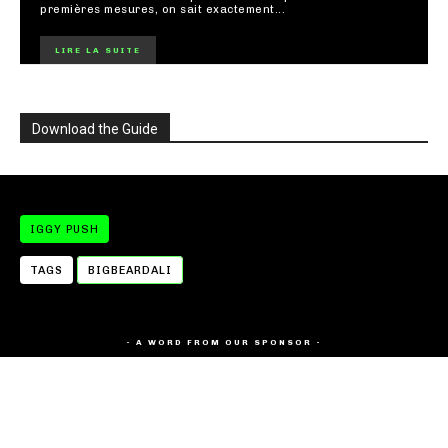
premières mesures, on sait exactement...
LIRE LA SUITE
Download the Guide
IGGY PUSH
TAGS
BIGBEARDALI
- A WORD FROM OUR SPONSOR -