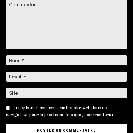
Commenter
:
No
:*
Ema
:*
Sit
:
Enregistrer mon nom, email et site web dans ce
navigateur pour la prochaine fois que je commenterai.