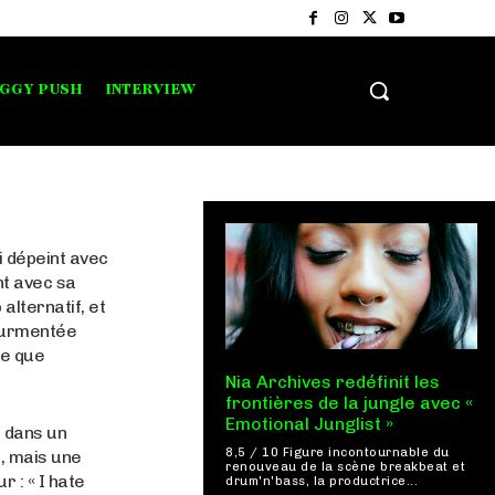
IGGY PUSH
INTERVIEW
ui dépeint avec
nt avec sa
alternatif, et
ourmentée
ve que
Nia Archives redéfinit les
frontières de la jungle avec «
Emotional Junglist »
 dans un
8,5 / 10 Figure incontournable du
, mais une
renouveau de la scène breakbeat et
 : « I hate
drum'n'bass, la productrice...