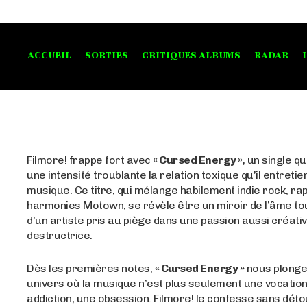
ACCUEIL
SORTIES
CRITIQUES ALBUMS
RADAR
Filmore! frappe fort avec
« Cursed Energy »
, un single q
une intensité troublante la relation toxique qu’il entretie
musique. Ce titre, qui mélange habilement indie rock, rap 
harmonies Motown, se révèle être un miroir de l’âme t
d’un artiste pris au piège dans une passion aussi créati
destructrice.
Dès les premières notes,
« Cursed Energy »
nous plonge
univers où la musique n’est plus seulement une vocation
addiction, une obsession. Filmore! le confesse sans détour