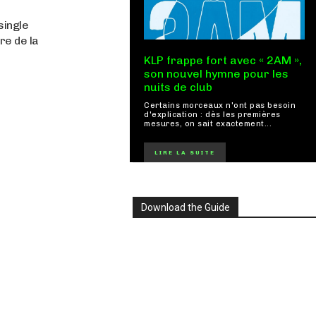
single
re de la
KLP frappe fort avec « 2AM »,
son nouvel hymne pour les
nuits de club
Certains morceaux n'ont pas besoin
d'explication : dès les premières
mesures, on sait exactement...
LIRE LA SUITE
Download the Guide