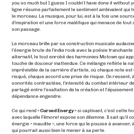
you so much but I guess I couldn’t have done it without y
ligne résume parfaitement le sentiment ambivalent qui t
le morceau. La musique, pour lui, est à la fois une sourc
d’inspiration et une force maléfique qui menace de tout
son passage.
Le morceau brille par sa construction musicale audacie
l’énergie brute de l’indie rock avec la poésie tranchante
alternatif, le tout enrobé des harmonies Motown qui ap
touche de douceur inattendue. Ce mélange reflète la na
imprévisible de la carrière d’artiste, où chaque note est 
risqué, chaque accord une prise de risque. On ressent, 
sonorités contrastées, l’intensité du combat intérieur de
partagé entre l’exaltation de la création et l’épuisement
dépendance engendre.
Ce qui rend
« Cursed Energy »
si captivant, c’est cette h
avec laquelle Filmore! expose son dilemme. Il sait qu’il c
énergie « maudite », une force qui le pousse à avancer, 
qui pourrait aussi bien le mener à sa perte.