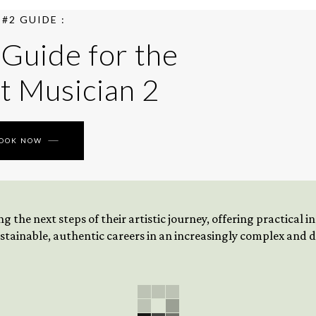
#2 GUIDE :
 Guide for the
t Musician 2
BOOK NOW
 the next steps of their artistic journey, offering practical 
tainable, authentic careers in an increasingly complex and