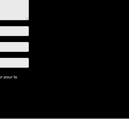
Nom
:*
Email
:*
Site
:
r pour la