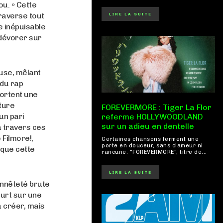
ou. » Cette
raverse tout
LIRE LA SUITE
e inépuisable
 dévorer sur
use, mêlant
 du rap
portent une
ture
FOREVERMORE : Tiger La Flor
un pari
referme HOLLYWOODLAND
sur un adieu en dentelle
à travers ces
 Filmore!,
Certaines chansons ferment une
porte en douceur, sans clameur ni
 que cette
rancune. "FOREVERMORE", titre de...
LIRE LA SUITE
onnêteté brute
ourt sur une
à créer, mais